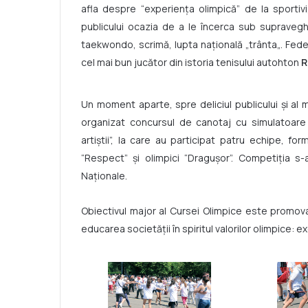
afla despre “experienţa olimpică” de la sportiv
publicului ocazia de a le încerca sub supravegh
taekwondo, scrimă, lupta naţională „trânta„. Fede
cel mai bun jucător din istoria tenisului autohton
R
Un moment aparte, spre deliciul publicului şi al m
organizat concursul de canotaj cu simulatoare ”Ol
artiştii”, la care au participat patru echipe, forma
“Respect” şi olimpici “Draguşor”. Competiţia s
Naţionale.
Obiectivul major al Cursei Olimpice este promova
educarea societăţii în spiritul valorilor olimpice: e