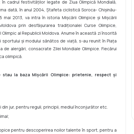
n cadrul festivităţilor legate de Ziua Olimpică Mondială,
ima dată, în anul 2004, Ştafeta ciclistică Soroca- Chişinău-
 mai 2013, va intra în istoria Mişcării Olimpice şi Mişcării
oldova prin desfăşurarea tradiţionalei Curse Olimpice,
 Olimpic al Republicii Moldova. Anume în această zi însorită
 ai sportului şi modului sănătos de viaţă, s-au reunit în Piața
sa de alergări, consacrate Zilei Mondiale Olimpice. Fiecărui
ica olimpică.
e stau la baza Mișcării Olimpice: prietenie, respect și
n jur, pentru reguli, principii, mediul înconjurător etc.
imal;
opice pentru descoperirea noilor talente în sport, pentru a