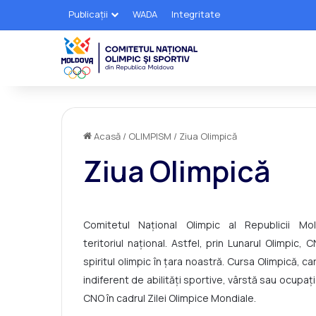
Publicații
WADA
Integritate
Acasă
/
OLIMPISM
/
Ziua Olimpică
Ziua Olimpică
Comitetul Naţional Olimpic al Republicii Mo
teritoriul naţional. Astfel, prin Lunarul Olimpic
spiritul olimpic în ţara noastră. Cursa Olimpică, 
indiferent de abilităţi sportive, vârstă sau ocupaţ
CNO în cadrul Zilei Olimpice Mondiale.