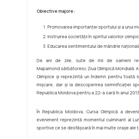
Obiective majore:
Promovarea importanţei sportului şi a unui mo
Instruirea societății în spiritul valorilor olim
Educarea sentimentului de mândrie național
De ani de zile, sute de mii de oameni reu
Mapamond sărbătoresc Ziua Olimpică Mondială. Ace
Olimpice și reprezintă un îndemn pentru toată lum
mișcare, dar și la descoperirea semnificației spor
Republica Moldova pentru a 22-a oară în anul 2013
În Republica Moldova, Cursa Olimpică a deveni
eveniment reprezintă momentul culminant al Luna
sportive ce se desfășoară în mai multe orașe ale ță