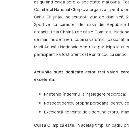
asigurând calea spre o societate mai bună. Tot î
Comitetul Naţional Olimpic a organizat, pentru pr
Cahul-Chişinău. Indiscutabil, ziua de duminică, 25
Sportive cu caracter de masă din Republica M
organizate la Chişinău de către Comitetul Naţional
de mai, mii de tineri, copii şi vârstnici, pasionaţi
Marii Adunări Naționale pentru a participa la cur
participant i-a fost oferit câte un tricou cu simbol
Acţiunile sunt dedicate celor trei valori car
excelență.
Prietenie: îndemnul la înţelegere reciprocă;
Respect pentru propria persoană, pentru cei di
Excelenţă: tendinţa de a depune efortul max
Cursa Olimpică
este, în acelaşi timp, un cadru pr