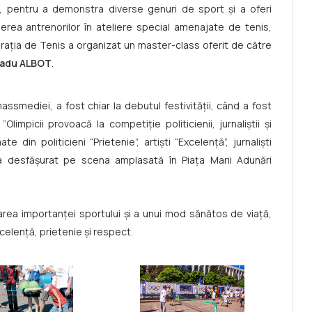
i, pentru a demonstra diverse genuri de sport şi a oferi
erea antrenorilor în ateliere special amenajate de tenis,
raţia de Tenis a organizat un master-class oferit de către
adu ALBOT
.
assmediei, a fost chiar la debutul festivităţii, când a fost
impicii provoacă la competiţie politicienii, jurnaliştii şi
te din politicieni “Prietenie”, artişti “Excelenţă”, jurnalişti
-a desfăşurat pe scena amplasată în Piaţa Marii Adunări
rea importanţei sportului şi a unui mod sănătos de viaţă,
xcelenţă, prietenie şi respect.