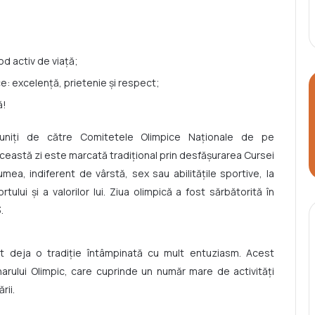
d activ de viaţă;
pice: excelență, prietenie și respect;
ă!
niţi de către Comitetele Olimpice Naţionale de pe
astă zi este marcată tradițional prin desfășurarea Cursei
ea, indiferent de vârstă, sex sau abilităţile sportive, la
tului și a valorilor lui. Ziua olimpică a fost sărbătorită în
.
t deja o tradiție întâmpinată cu mult entuziasm. Acest
rului Olimpic, care cuprinde un număr mare de activități
rii.