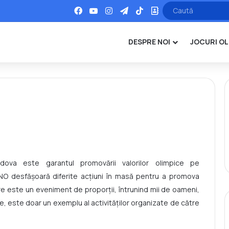
Facebook
YouTube
Instagram
Telegram
TikTok
Office
DESPRE NOI
JOCURI OL
ldova este garantul promovării valorilor olimpice pe
, CNO desfăşoară diferite acţiuni în masă pentru a promova
care este un eveniment de proporții, întrunind mii de oameni,
ie, este doar un exemplu al activităţilor organizate de către