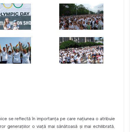
ice se reflectă în importanța pe care națiunea o atribuie
or generaţiilor o viaţă mai sănătoasă şi mai echilibrată,