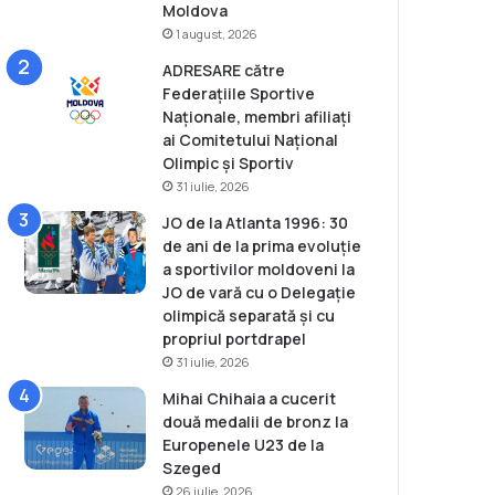
Moldova
1 august, 2026
ADRESARE către
Federațiile Sportive
Naționale, membri afiliați
ai Comitetului Național
Olimpic și Sportiv
31 iulie, 2026
JO de la Atlanta 1996: 30
de ani de la prima evoluție
a sportivilor moldoveni la
JO de vară cu o Delegație
olimpică separată și cu
propriul portdrapel
31 iulie, 2026
Mihai Chihaia a cucerit
două medalii de bronz la
Europenele U23 de la
Szeged
26 iulie, 2026