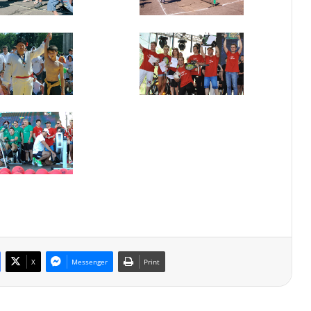
X
Messenger
Print