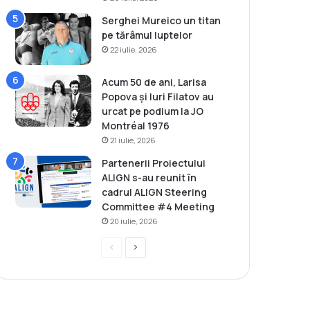
Serghei Mureico un titan
pe tărâmul luptelor
22 iulie, 2026
Acum 50 de ani, Larisa
Popova și Iuri Filatov au
urcat pe podium la JO
Montréal 1976
21 iulie, 2026
Partenerii Proiectului
ALIGN s-au reunit în
cadrul ALIGN Steering
Committee #4 Meeting
20 iulie, 2026
P
P
r
a
e
g
v
i