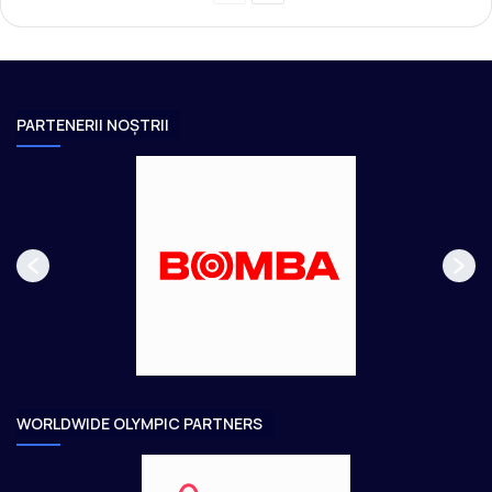
r
a
e
g
v
i
i
n
PARTENERII NOȘTRII
o
a
u
u
s
r
p
m
a
ă
g
t
e
o
a
r
e
WORLDWIDE OLYMPIC PARTNERS