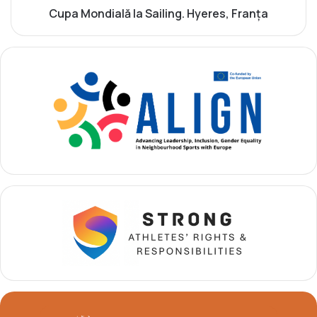
J
a
Cupa Mondială la Sailing. Hyeres, Franța
o
l
c
ă
u
l
r
a
i
S
l
a
e
i
O
l
l
i
i
n
m
g
p
.
i
H
c
y
e
e
d
r
e
e
T
s
i
,
n
F