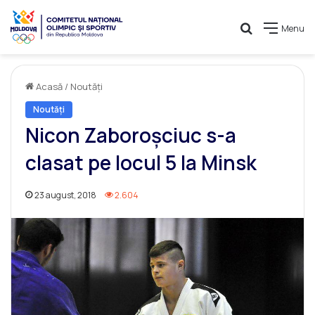
Caută
Menu
Acasă
/
Noutăți
Noutăți
Nicon Zaboroșciuc s-a
clasat pe locul 5 la Minsk
23 august, 2018
2.604