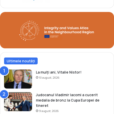
f
0
i
2
c
0
i
v
a
a
d
î
e
n
o
c
l
e
u
p
n
e
ă
Ultimele noutăți
d
d
i
e
n
La mulți ani, Vitalie Nistor!
v
F
10 august, 2026
i
u
z
k
ă
u
Judocanul Vladimir Iacomi a cucerit
g
s
medalia de bronz la Cupa Europei de
r
h
tineret
a
i
9 august, 2026
t