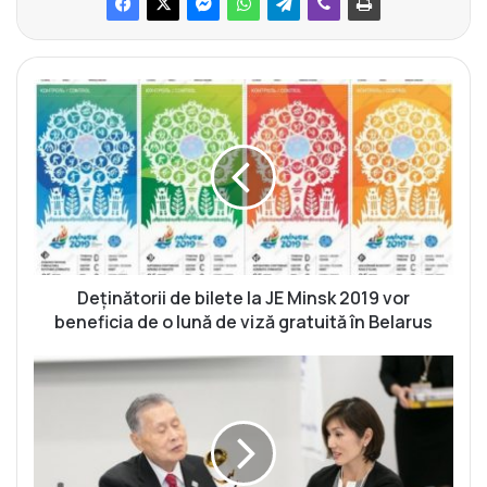
D
e
ț
i
n
ă
t
o
r
i
Deținătorii de bilete la JE Minsk 2019 vor
i
beneficia de o lună de viză gratuită în Belarus
d
e
Ș
b
t
i
a
l
f
e
e
t
t