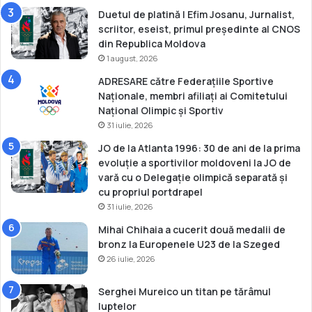
m
Duetul de platină | Efim Josanu, Jurnalist,
u
a
scriitor, eseist, primul președinte al CNOS
i
din Republica Moldova
t
ă
1 august, 2026
î
ADRESARE către Federațiile Sportive
n
Naționale, membri afiliați ai Comitetului
B
Național Olimpic și Sportiv
e
31 iulie, 2026
l
a
JO de la Atlanta 1996: 30 de ani de la prima
r
evoluție a sportivilor moldoveni la JO de
u
vară cu o Delegație olimpică separată și
s
cu propriul portdrapel
31 iulie, 2026
Mihai Chihaia a cucerit două medalii de
bronz la Europenele U23 de la Szeged
26 iulie, 2026
Serghei Mureico un titan pe tărâmul
luptelor