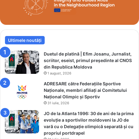
i
c
n
a
u
t
l
u
ș
n
i
r
a
Ultimele noutăți
o
j
l
u
c
Duetul de platină | Efim Josanu, Jurnalist,
t
r
scriitor, eseist, primul președinte al CNOS
o
u
din Republica Moldova
r
c
1 august, 2026
u
i
ADRESARE către Federațiile Sportive
l
a
Naționale, membri afiliați ai Comitetului
a
l
Național Olimpic și Sportiv
c
î
31 iulie, 2026
o
n
r
p
JO de la Atlanta 1996: 30 de ani de la prima
d
r
evoluție a sportivilor moldoveni la JO de
a
e
vară cu o Delegație olimpică separată și cu
t
g
propriul portdrapel
!
ă