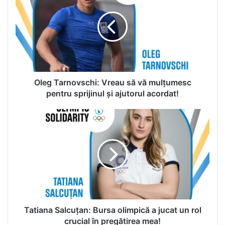
e
g
T
a
r
n
o
v
Oleg Tarnovschi: Vreau să vă mulțumesc
s
pentru sprijinul și ajutorul acordat!
c
h
T
i
a
:
t
V
i
r
a
e
n
a
a
u
S
s
a
ă
l
Tatiana Salcuțan: Bursa olimpică a jucat un rol
v
c
crucial în pregătirea mea!