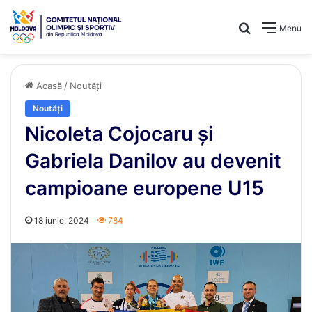
Caută
Menu
Acasă
/
Noutăți
Noutăți
Nicoleta Cojocaru și
Gabriela Danilov au devenit
campioane europene U15
18 iunie, 2024
784