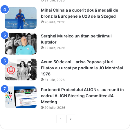
31 iulie, 2026
t
Mihai Chihaia a cucerit două medalii de
i
bronz la Europenele U23 de la Szeged
r
26 iulie, 2026
e
a
m
Serghei Mureico un titan pe tărâmul
e
luptelor
a
22 iulie, 2026
!
Acum 50 de ani, Larisa Popova și Iuri
Filatov au urcat pe podium la JO Montréal
1976
21 iulie, 2026
Partenerii Proiectului ALIGN s-au reunit în
cadrul ALIGN Steering Committee #4
Meeting
20 iulie, 2026
P
P
r
a