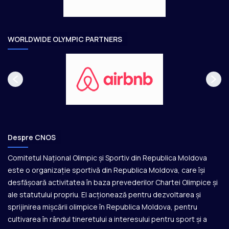
a
r
e
WORLDWIDE OLYMPIC PARTNERS
Despre CNOS
Comitetul Național Olimpic și Sportiv din Republica Moldova
este o organizație sportivă din Republica Moldova, care își
desfășoară activitatea în baza prevederilor Chartei Olimpice și
ale statutului propriu. El acționează pentru dezvoltarea și
sprijinirea mișcării olimpice în Republica Moldova, pentru
cultivarea în rândul tineretului a interesului pentru sport și a