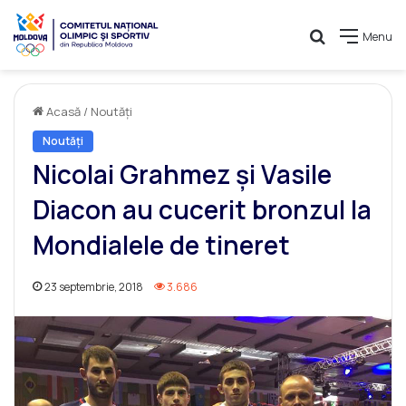
Caută
Menu
Acasă
/
Noutăți
Noutăți
Nicolai Grahmez și Vasile
Diacon au cucerit bronzul la
Mondialele de tineret
23 septembrie, 2018
3.686