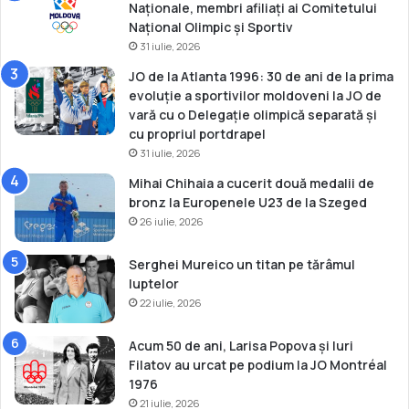
Naționale, membri afiliați ai Comitetului
a
a
Național Olimpic și Sportiv
n
31 iulie, 2026
ț
i
JO de la Atlanta 1996: 30 de ani de la prima
evoluție a sportivilor moldoveni la JO de
vară cu o Delegație olimpică separată și
cu propriul portdrapel
31 iulie, 2026
Mihai Chihaia a cucerit două medalii de
bronz la Europenele U23 de la Szeged
26 iulie, 2026
Serghei Mureico un titan pe tărâmul
luptelor
22 iulie, 2026
Acum 50 de ani, Larisa Popova și Iuri
Filatov au urcat pe podium la JO Montréal
1976
21 iulie, 2026