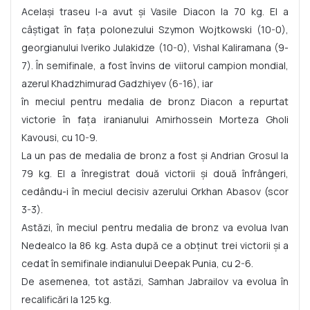
Același traseu l-a avut și Vasile Diacon la 70 kg. El a
câștigat în fața polonezului Szymon Wojtkowski (10-0),
georgianului Iveriko Julakidze (10-0), Vishal Kaliramana (9-
7). În semifinale, a fost învins de viitorul campion mondial,
azerul Khadzhimurad Gadzhiyev (6-16), iar
în meciul pentru medalia de bronz Diacon a repurtat
victorie în fața iranianului Amirhossein Morteza Gholi
Kavousi, cu 10-9.
La un pas de medalia de bronz a fost și Andrian Grosul la
79 kg. El a înregistrat două victorii și două înfrângeri,
cedându-i în meciul decisiv azerului Orkhan Abasov (scor
3-3).
Astăzi, în meciul pentru medalia de bronz va evolua Ivan
Nedealco la 86 kg. Asta după ce a obținut trei victorii și a
cedat în semifinale indianului Deepak Punia, cu 2-6.
De asemenea, tot astăzi, Samhan Jabrailov va evolua în
recalificări la 125 kg.