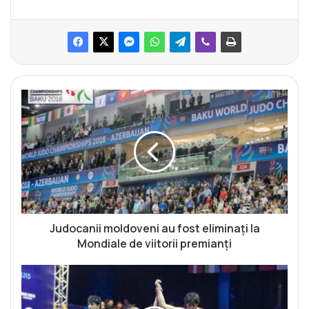
J
u
d
o
c
a
n
i
i
m
Judocanii moldoveni au fost eliminați la
o
Mondiale de viitorii premianți
l
d
S
o
a
v
m