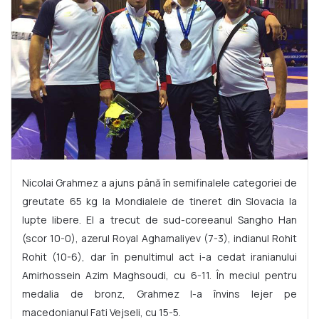
Nicolai Grahmez a ajuns până în semifinalele categoriei de
greutate 65 kg la Mondialele de tineret din Slovacia la
lupte libere. El a trecut de sud-coreeanul Sangho Han
(scor 10-0), azerul Royal Aghamaliyev (7-3), indianul Rohit
Rohit (10-6), dar în penultimul act i-a cedat iranianului
Amirhossein Azim Maghsoudi, cu 6-11. În meciul pentru
medalia de bronz, Grahmez l-a învins lejer pe
macedonianul Fati Vejseli, cu 15-5.