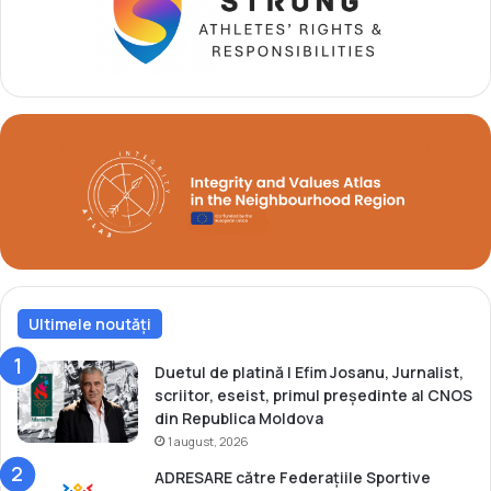
o
i
n
e
d
l
i
b
a
r
l
o
e
n
d
z
e
u
v
l
i
p
i
e
t
n
o
t
r
Ultimele noutăți
r
i
u
i
M
Duetul de platină | Efim Josanu, Jurnalist,
p
o
scriitor, eseist, primul președinte al CNOS
r
l
din Republica Moldova
e
d
1 august, 2026
m
o
ADRESARE către Federațiile Sportive
i
v