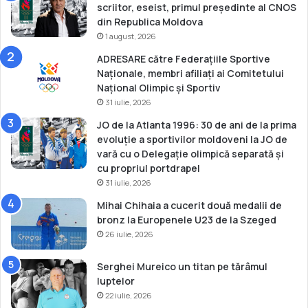
a
scriitor, eseist, primul președinte al CNOS
s
din Republica Moldova
i
1 august, 2026
g
ADRESARE către Federațiile Sportive
u
Naționale, membri afiliați ai Comitetului
r
Național Olimpic și Sportiv
a
31 iulie, 2026
t
o
JO de la Atlanta 1996: 30 de ani de la prima
r
evoluție a sportivilor moldoveni la JO de
g
vară cu o Delegație olimpică separată și
a
cu propriul portdrapel
n
31 iulie, 2026
i
Mihai Chihaia a cucerit două medalii de
z
bronz la Europenele U23 de la Szeged
a
26 iulie, 2026
t
o
r
Serghei Mureico un titan pe tărâmul
i
luptelor
i
22 iulie, 2026