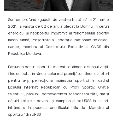
Suntem profund zguduiți de vestea tristă, că la 21 martie
2021, la vârsta de 62 de ani, a plecat la Domnul în ceruri
energicul și neobositul împătimit al fenomenului sportiv
Iacob Buhnă, Președinte al Federației Naționale de caiac-
canoe, membru al Comitetului Executiv al CNOS din
Republica Moldova.
Pasiunea pentru sport i-a marcat totalmente sensul vieții,
fiind selectat în rândul celor mai promițători tineri canotori
pentru a-și perfecționa măiestria sportivă în cadrul
Liceului Internat Republican cu Profil Sportiv. Grație
talentului, pasiunii, perseverenței, responsabilității, dar și
dăruirii totale a devenit și campion al ex-URSS la juniori,
intrând și în posesia onorificului titlu de „Maestru al
sportului” din URSS.