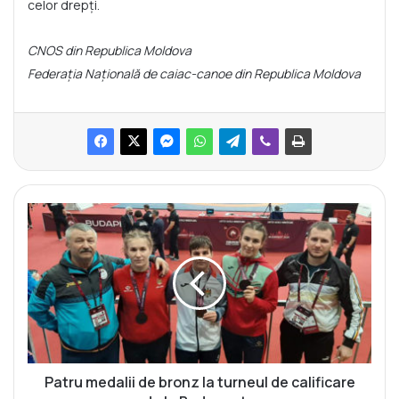
celor drepți.
CNOS din Republica Moldova
Federația Națională de caiac-canoe din Republica Moldova
P
a
t
r
u
m
e
d
a
l
Patru medalii de bronz la turneul de calificare