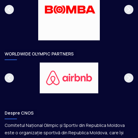
p
m
a
ă
g
t
e
o
a
r
e
WORLDWIDE OLYMPIC PARTNERS
Despre CNOS
Comitetul Național Olimpic și Sportiv din Republica Moldova
este o organizație sportivă din Republica Moldova, care își