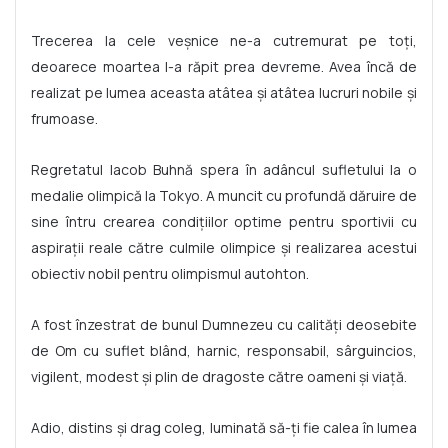
Trecerea la cele veșnice ne-a cutremurat pe toți,
deoarece moartea l-a răpit prea devreme. Avea încă de
realizat pe lumea aceasta atâtea și atâtea lucruri nobile și
frumoase.
Regretatul Iacob Buhnă spera în adâncul sufletului la o
medalie olimpică la Tokyo. A muncit cu profundă dăruire de
sine întru crearea condițiilor optime pentru sportivii cu
aspirații reale către culmile olimpice și realizarea acestui
obiectiv nobil pentru olimpismul autohton.
A fost înzestrat de bunul Dumnezeu cu calități deosebite
de Om cu suflet blând, harnic, responsabil, sârguincios,
vigilent, modest și plin de dragoste către oameni și viață.
Adio, distins și drag coleg, luminată să-ți fie calea în lumea