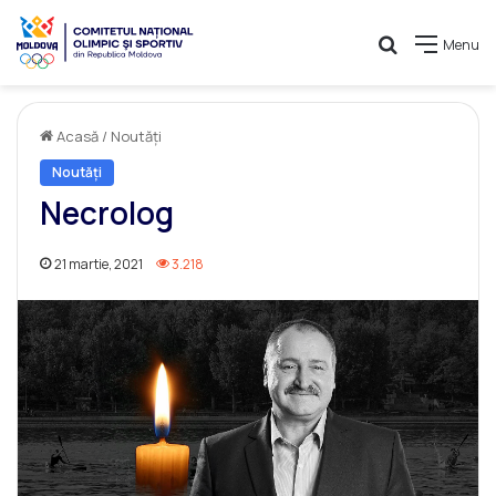
Caută
Menu
Acasă
/
Noutăți
Noutăți
Necrolog
21 martie, 2021
3.218