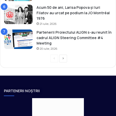
Acum 50 de ani, Larisa Popova și Iuri
Filatov au urcat pe podium la JO Montréal
1976
21 iulie, 2026
Partenerii Proiectului ALIGN s-au reunit în
cadrul ALIGN Steering Committee #4
Meeting
20 iulie, 2026
P
P
r
a
e
g
v
i
i
n
PARTENERII NOȘTRII
o
a
u
u
s
r