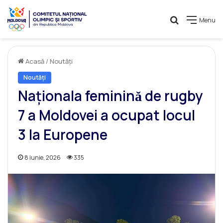
Caută
Menu
Acasă
/
Noutăți
Noutăți
Naționala femininǎ de rugby
7 a Moldovei a ocupat locul
3 la Europene
8 iunie, 2026
335