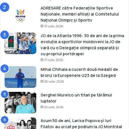
9
N
ADRESARE către Federațiile Sportive
-
G
Naționale, membri afiliați ai Comitetului
a
p
Național Olimpic și Sportiv
S
r
31 iulie, 2026
e
i
s
v
JO de la Atlanta 1996: 30 de ani de la prima
i
i
evoluție a sportivilor moldoveni la JO de
u
n
vară cu o Delegație olimpică separată și
n
d
cu propriul portdrapel
e
d
31 iulie, 2026
I
r
Mihai Chihaia a cucerit două medalii de
n
e
bronz la Europenele U23 de la Szeged
t
p
e
26 iulie, 2026
t
r
u
n
r
Serghei Mureico un titan pe tărâmul
a
i
luptelor
ț
l
22 iulie, 2026
i
e
o
s
Acum 50 de ani, Larisa Popova și Iuri
n
p
Filatov au urcat pe podium la JO Montréal