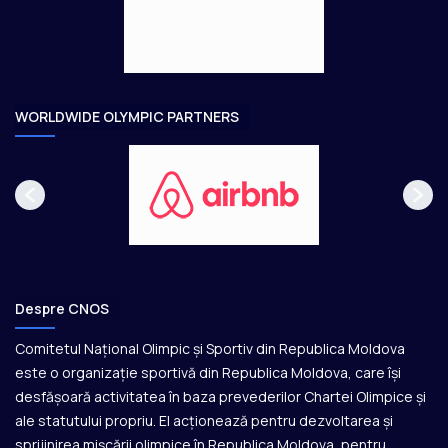
e
e
o
m
a
i
i
r
l
e
WORLDWIDE OLYMPIC PARTNERS
o
r
O
l
i
m
p
i
c
Despre CNOS
e
Comitetul Național Olimpic și Sportiv din Republica Moldova
este o organizație sportivă din Republica Moldova, care își
desfășoară activitatea în baza prevederilor Chartei Olimpice și
ale statutului propriu. El acționează pentru dezvoltarea și
sprijinirea mișcării olimpice în Republica Moldova, pentru