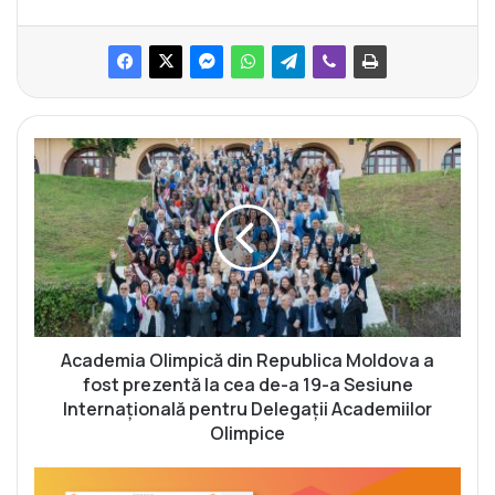
A
c
a
d
e
m
i
a
O
l
Academia Olimpică din Republica Moldova a
i
fost prezentă la cea de-a 19-a Sesiune
m
Internațională pentru Delegații Academiilor
p
Olimpice
i
c
Ș