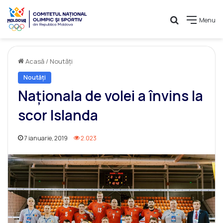
Caută
Menu
Acasă
/
Noutăți
Noutăți
Naționala de volei a învins la
scor Islanda
7 ianuarie, 2019
2.023