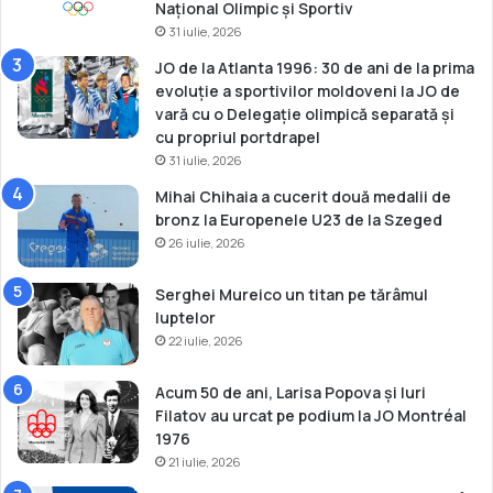
Național Olimpic și Sportiv
L
31 iulie, 2026
o
s
JO de la Atlanta 1996: 30 de ani de la prima
A
evoluție a sportivilor moldoveni la JO de
n
vară cu o Delegație olimpică separată și
g
cu propriul portdrapel
e
31 iulie, 2026
l
Mihai Chihaia a cucerit două medalii de
e
bronz la Europenele U23 de la Szeged
s
26 iulie, 2026
”
Serghei Mureico un titan pe tărâmul
luptelor
22 iulie, 2026
Acum 50 de ani, Larisa Popova și Iuri
Filatov au urcat pe podium la JO Montréal
1976
21 iulie, 2026