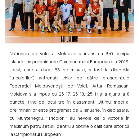
Naționala de volei a Moldovei a învins cu 3-0 echipa
Islandei, în preliminariile Campionatului European din 2019.
Jocul, care a durat 65 de minute, a fost la discreția
”tricolorilor”, antrenați chiar de către președintele
Federației Moldovenești de Volei, Artur Romașcan.
Moldova s-a impus cu 25-17, 25-18, 25-11 și a ajuns la 8
puncte, fiind pe locul trei în clasament. Ultimul meci al
preliminariilor este programat pe 9 ianuarie, în deplasare,
cu Muntenegru. ”Tricolorii” au nevoie de o victorie în
maximum patru seturi, pentru a obține o calificare istorică
la Campionatul European.