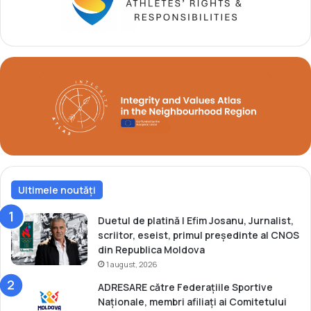
1
o
9
v
a
c
â
ș
t
i
g
a
t
t
u
Ultimele noutăți
r
n
e
Duetul de platină | Efim Josanu, Jurnalist,
u
scriitor, eseist, primul președinte al CNOS
l
din Republica Moldova
”
1 august, 2026
M
ADRESARE către Federațiile Sportive
2
Naționale, membri afiliați ai Comitetului
5