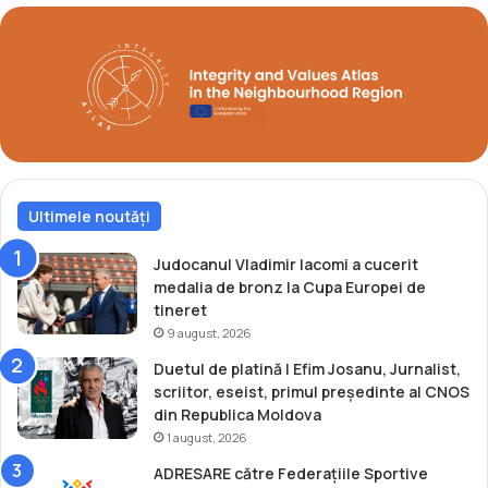
ș
J
e
u
d
d
i
o
n
U
t
2
e
3
a
l
F
Ultimele noutăți
e
d
Judocanul Vladimir Iacomi a cucerit
e
medalia de bronz la Cupa Europei de
r
tineret
a
9 august, 2026
ț
Duetul de platină | Efim Josanu, Jurnalist,
i
scriitor, eseist, primul președinte al CNOS
e
din Republica Moldova
i
1 august, 2026
N
a
ADRESARE către Federațiile Sportive