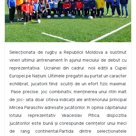
Selecționata de rugby a Republicii Moldova a sustinut
vineri ultimul antrenament în ajunul meciului de debut cu
reprezentativa
Ucrainei din cadrul
noii ediții a Cupei
Europei pe Națiuni.
Ultimele pregatiri au purtat un caracter
echilibrat, jucatorii fiind
scutiți de un efort fizic maximal.
Pase precise, joc combinativ, menținerea unui ritm inalt
de joc- iata doar citeva indicații ale antrenorului principal
Mircea Paraschiv adresate jucătorilor. In opinia căpitanulul
lotului reprezentativ Veaceslav Pitica, dispozitia
jucătorilor este bună și corespunde cerințelor unui meci
de rang continental
.
Partida dintre selecționatele