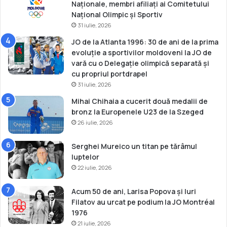
ț
Naționale, membri afiliați ai Comitetului
i
Național Olimpic și Sportiv
o
31 iulie, 2026
n
JO de la Atlanta 1996: 30 de ani de la prima
a
evoluție a sportivilor moldoveni la JO de
l
vară cu o Delegație olimpică separată și
e
cu propriul portdrapel
l
31 iulie, 2026
a
p
Mihai Chihaia a cucerit două medalii de
r
bronz la Europenele U23 de la Szeged
o
26 iulie, 2026
b
e
Serghei Mureico un titan pe tărâmul
n
luptelor
a
22 iulie, 2026
u
t
Acum 50 de ani, Larisa Popova și Iuri
i
Filatov au urcat pe podium la JO Montréal
c
1976
e
21 iulie, 2026