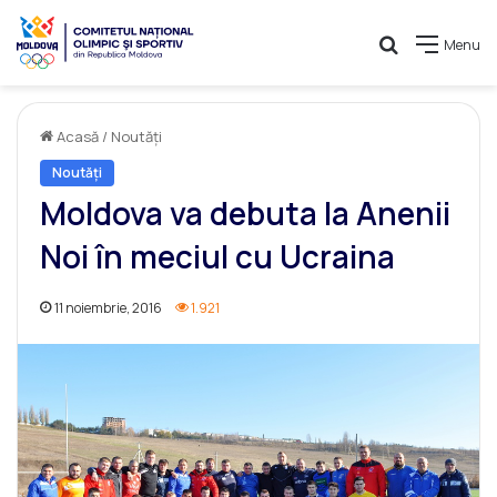
Caută
Menu
Acasă
/
Noutăți
Noutăți
Moldova va debuta la Anenii
Noi în meciul cu Ucraina
11 noiembrie, 2016
1.921