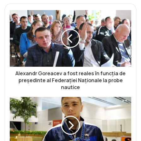
A
l
e
x
a
n
d
r
G
o
Alexandr Goreacev a fost reales în funcția de
r
președinte al Federației Naționale la probe
e
nautice
a
c
D
e
e
v
n
a
i
f
s
o
V
s
i