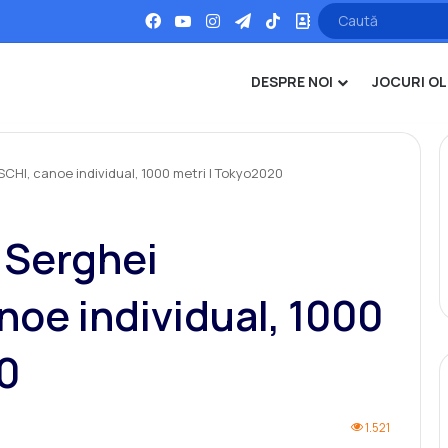
Facebook
YouTube
Instagram
Telegram
TikTok
Office
DESPRE NOI
JOCURI OL
I, canoe individual, 1000 metri | Tokyo2020
Serghei
oe individual, 1000
0
1.521