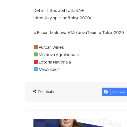
Detalii:
https://bit.ly/3iJS7yR
https://olympic.md/tokyo2020/
#EusuntMoldova
#MoldovaTeam
#Tokyo2020
Purcari Wines
Moldova Agroindbank
Loteria Națională
MedExpert
Distribuie
Facebook
M