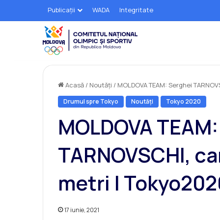
Publicații
WADA
Integritate
Acasă
/
Noutăți
/
MOLDOVA TEAM: Serghei TARNOVSCH
Drumul spre Tokyo
Noutăți
Tokyo 2020
MOLDOVA TEAM: 
TARNOVSCHI, can
metri | Tokyo202
17 iunie, 2021