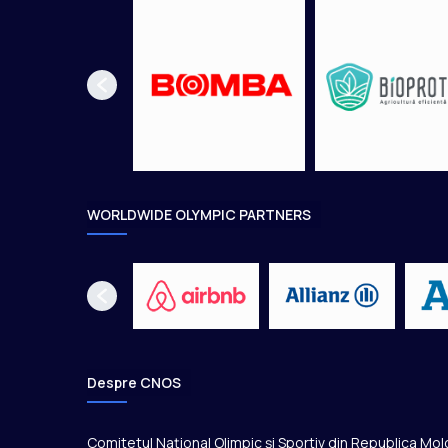
V
S
K
A
Y
A
,
a
t
l
WORLDWIDE OLYMPIC PARTNERS
e
t
i
s
m
,
a
r
Despre CNOS
u
n
c
Comitetul Național Olimpic și Sportiv din Republica Mo