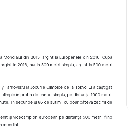
la Mondialul din 2015, argint la Europenele din 2016, Cupa
argint în 2016, aur la 500 metri simplu, argint la 500 metri
iy Tarnovskyi
la Jocurile Olimpice de la Tokyo. El a câştigat
let olimpic în proba de canoe simplu, pe distanţa 1000 metri.
minute, 14 secunde şi 86 de sutimi, cu doar câteva zecimi de
venit și vicecampion european pe distanța 500 metri, fiind
n mondial.