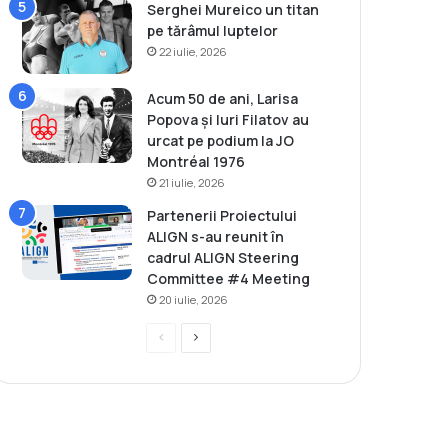
Serghei Mureico un titan
pe tărâmul luptelor
22 iulie, 2026
Acum 50 de ani, Larisa
Popova și Iuri Filatov au
urcat pe podium la JO
Montréal 1976
21 iulie, 2026
Partenerii Proiectului
ALIGN s-au reunit în
cadrul ALIGN Steering
Committee #4 Meeting
20 iulie, 2026
P
P
r
a
e
g
v
i