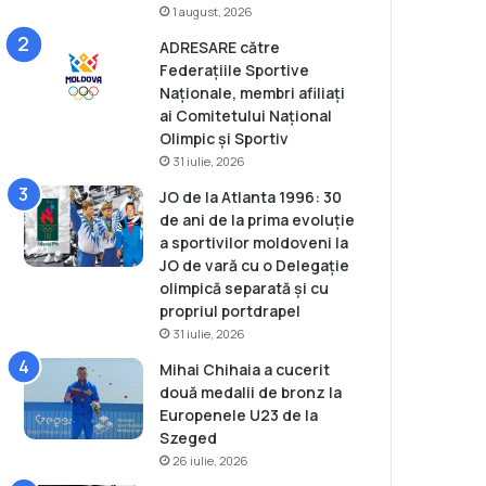
1 august, 2026
ADRESARE către
Federațiile Sportive
Naționale, membri afiliați
ai Comitetului Național
Olimpic și Sportiv
31 iulie, 2026
JO de la Atlanta 1996: 30
de ani de la prima evoluție
a sportivilor moldoveni la
JO de vară cu o Delegație
olimpică separată și cu
propriul portdrapel
31 iulie, 2026
Mihai Chihaia a cucerit
două medalii de bronz la
Europenele U23 de la
Szeged
26 iulie, 2026