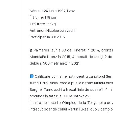
Născut: 24 iunie 1997, Lvov
Înălțime: 178 cm
Greutate: 77 kg
Antrenor:
Nicolae Juravschi
Participări la JO: 2016
🎖 Palmares: aur la JO de Tineret în 2014, bronz 
Mondială: bronz în 2015, 4 medalii de aur și 2 de 
dublu și 500 metri mixt în 2021.
Calificare cu mari emoţii pentru canotorul
Serh
turneul din Rusia, care a pus la bătaie ultimul bi
Serghei Tarnovschi a trecut linia de sosire în 4 
secundă în faţa rusului Ilia Shtokalov.
Înainte de Jocurile Olimpice de la Tokyo, el a de
întrecut doar de cehul Martin Fuksa, dublu campio