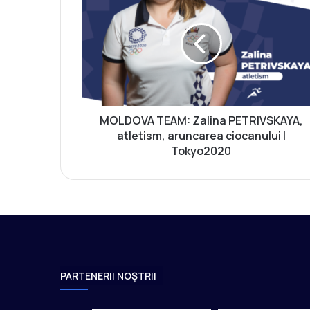
O
L
D
O
V
A
T
E
A
MOLDOVA TEAM: Zalina PETRIVSKAYA,
M
atletism, aruncarea ciocanului |
:
Tokyo2020
Z
a
l
i
n
a
P
E
PARTENERII NOȘTRII
T
R
I