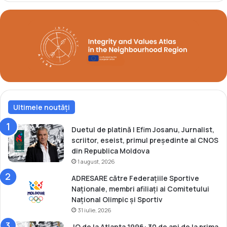
t
|
T
o
k
y
o
2
0
2
Ultimele noutăți
0
Duetul de platină | Efim Josanu, Jurnalist,
scriitor, eseist, primul președinte al CNOS
din Republica Moldova
1 august, 2026
ADRESARE către Federațiile Sportive
Naționale, membri afiliați ai Comitetului
Național Olimpic și Sportiv
31 iulie, 2026
JO de la Atlanta 1996: 30 de ani de la prima