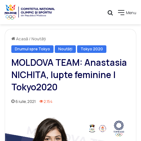
Caută
Menu
Acasă
/
Noutăți
Drumul spre Tokyo
Noutăți
Tokyo 2020
MOLDOVA TEAM: Anastasia
NICHITA, lupte feminine |
Tokyo2020
6 iulie, 2021
2.154