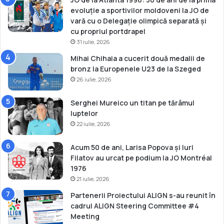
evoluție a sportivilor moldoveni la JO de
vară cu o Delegație olimpică separată și
cu propriul portdrapel
31 iulie, 2026
Mihai Chihaia a cucerit două medalii de
bronz la Europenele U23 de la Szeged
26 iulie, 2026
Serghei Mureico un titan pe tărâmul
luptelor
22 iulie, 2026
Acum 50 de ani, Larisa Popova și Iuri
Filatov au urcat pe podium la JO Montréal
1976
21 iulie, 2026
Partenerii Proiectului ALIGN s-au reunit în
cadrul ALIGN Steering Committee #4
Meeting