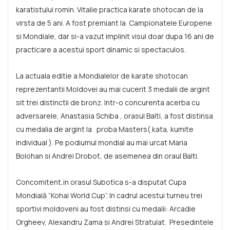
karatistului romin. Vitalie practica karate shotocan de la
virsta de 5 ani. A fost premiant la Campionatele Europene
si Mondiale, dar si-a vazut implinit visul doar dupa 16 ani de
practicare a acestui sport dinamic si spectaculos.
La actuala editie a Mondialelor de karate shotocan
reprezentantii Moldovei au mai cucerit 3 medalii de argint
sit trei distinctii de bronz. Intr-o concurenta acerba cu
adversarele, Anastasia Schiba , orasul Balti, a fost distinsa
cu medalia de argint la proba Masters( kata, kumite
individual ). Pe podiumul mondial au mai urcat Maria
Bolohan si Andrei Drobot, de asemenea din oraul Balti.
Concomitent,in orasul Subotica s-a disputat Cupa
Mondială ”Kohai World Cup”. In cadrul acestui turneu trei
sportivi moldoveni au fost distinsi cu medalii: Arcadie
Orgheev, Alexandru Zama si Andrei Stratulat. Presedintele