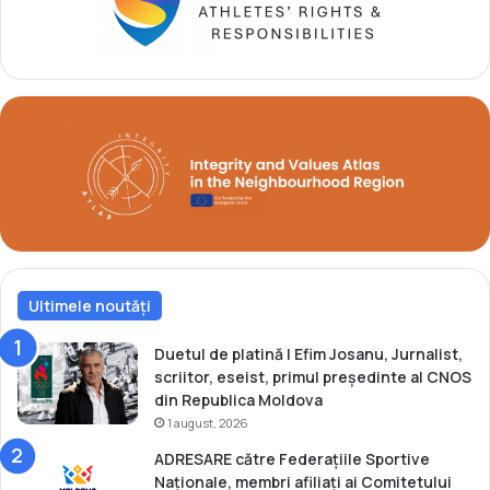
s
e
l
a
J
O
d
e
l
a
R
i
o
Ultimele noutăți
2
0
1
Duetul de platină | Efim Josanu, Jurnalist,
6
scriitor, eseist, primul președinte al CNOS
din Republica Moldova
1 august, 2026
ADRESARE către Federațiile Sportive
Naționale, membri afiliați ai Comitetului