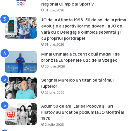
Național Olimpic și Sportiv
31 iulie, 2026
JO de la Atlanta 1996: 30 de ani de la prima
evoluție a sportivilor moldoveni la JO de
vară cu o Delegație olimpică separată și
cu propriul portdrapel
31 iulie, 2026
Mihai Chihaia a cucerit două medalii de
bronz la Europenele U23 de la Szeged
26 iulie, 2026
Serghei Mureico un titan pe tărâmul
luptelor
22 iulie, 2026
Acum 50 de ani, Larisa Popova și Iuri
Filatov au urcat pe podium la JO Montréal
1976
21 iulie, 2026