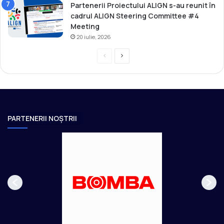
Partenerii Proiectului ALIGN s-au reunit în
cadrul ALIGN Steering Committee #4
Meeting
20 iulie, 2026
P
P
r
a
e
g
v
i
i
n
PARTENERII NOȘTRII
o
a
u
u
s
r
p
m
a
ă
g
t
e
o
a