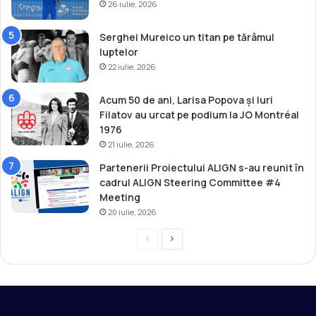
26 iulie, 2026
Serghei Mureico un titan pe tărâmul
luptelor
22 iulie, 2026
Acum 50 de ani, Larisa Popova și Iuri
Filatov au urcat pe podium la JO Montréal
1976
21 iulie, 2026
Partenerii Proiectului ALIGN s-au reunit în
cadrul ALIGN Steering Committee #4
Meeting
20 iulie, 2026
P
P
r
a
e
g
v
i