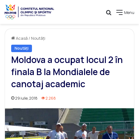
Caută
Menu
Acasă
/
Noutăți
Noutăți
Moldova a ocupat locul 2 în
finala B la Mondialele de
canotaj academic
29 iulie, 2018
2.268