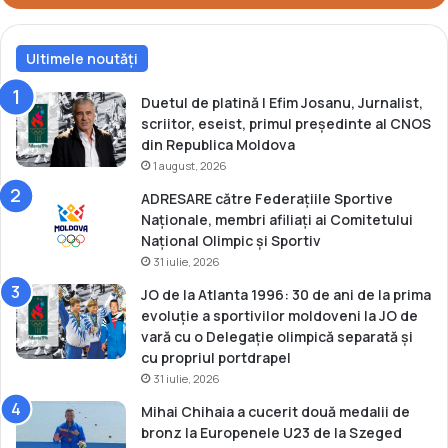
e
i
l
a
a
Ultimele noutăți
l
M
e
i
Duetul de platină | Efim Josanu, Jurnalist,
n
scriitor, eseist, primul președinte al CNOS
s
din Republica Moldova
k
1 august, 2026
ADRESARE către Federațiile Sportive
Naționale, membri afiliați ai Comitetului
Național Olimpic și Sportiv
31 iulie, 2026
JO de la Atlanta 1996: 30 de ani de la prima
evoluție a sportivilor moldoveni la JO de
vară cu o Delegație olimpică separată și
cu propriul portdrapel
31 iulie, 2026
Mihai Chihaia a cucerit două medalii de
bronz la Europenele U23 de la Szeged