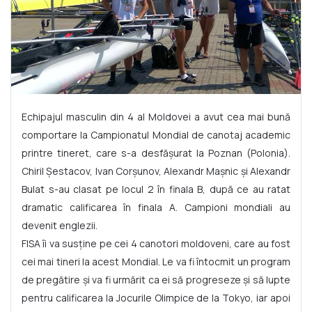
Echipajul masculin din 4 al Moldovei a avut cea mai bună
comportare la Campionatul Mondial de canotaj academic
printre tineret, care s-a desfășurat la Poznan (Polonia).
Chiril Șestacov, Ivan Corșunov, Alexandr Mașnic și Alexandr
Bulat s-au clasat pe locul 2 în finala B, după ce au ratat
dramatic calificarea în finala A. Campioni mondiali au
devenit englezii.
FISA îi va susține pe cei 4 canotori moldoveni, care au fost
cei mai tineri la acest Mondial. Le va fi întocmit un program
de pregătire și va fi urmărit ca ei să progreseze și să lupte
pentru calificarea la Jocurile Olimpice de la Tokyo, iar apoi