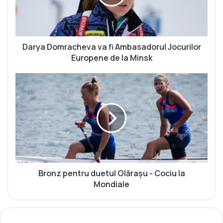
D
o
m
r
a
Darya Domracheva va fi Ambasadorul Jocurilor
c
Europene de la Minsk
h
e
B
v
r
a
o
v
n
a
z
f
p
i
e
A
n
m
t
b
r
Bronz pentru duetul Olărașu - Cociu la
a
u
Mondiale
s
d
a
u
d
e