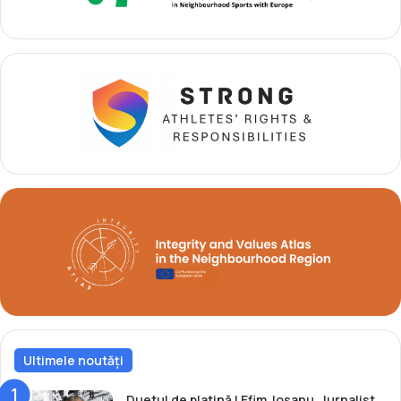
k
i
w
c
o
a
n
m
d
p
o
i
o
n
a
t
u
l
u
i
n
a
ț
i
o
Ultimele noutăți
n
a
l
Duetul de platină | Efim Josanu, Jurnalist,