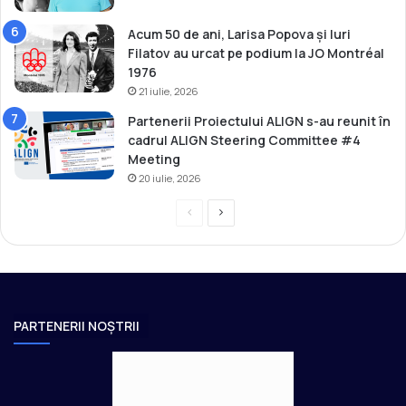
Acum 50 de ani, Larisa Popova și Iuri
Filatov au urcat pe podium la JO Montréal
1976
21 iulie, 2026
Partenerii Proiectului ALIGN s-au reunit în
cadrul ALIGN Steering Committee #4
Meeting
20 iulie, 2026
P
P
r
a
e
g
v
i
i
n
PARTENERII NOȘTRII
o
a
u
u
s
r