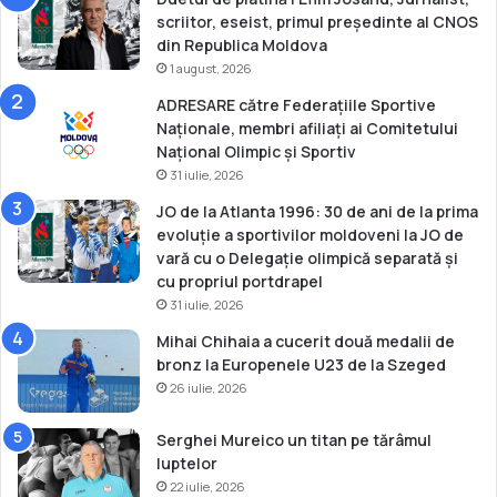
l
scriitor, eseist, primul președinte al CNOS
a
din Republica Moldova
j
1 august, 2026
u
ADRESARE către Federațiile Sportive
d
Naționale, membri afiliați ai Comitetului
o
Național Olimpic și Sportiv
U
31 iulie, 2026
n
d
JO de la Atlanta 1996: 30 de ani de la prima
e
evoluție a sportivilor moldoveni la JO de
r
vară cu o Delegație olimpică separată și
2
cu propriul portdrapel
3
31 iulie, 2026
Mihai Chihaia a cucerit două medalii de
bronz la Europenele U23 de la Szeged
26 iulie, 2026
Serghei Mureico un titan pe tărâmul
luptelor
22 iulie, 2026