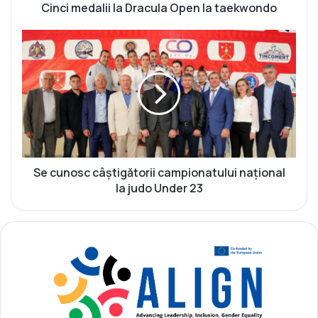
l
Cinci medalii la Dracula Open la taekwondo
i
i
S
l
e
a
c
D
u
r
n
a
o
c
s
u
c
l
c
a
â
Se cunosc câștigătorii campionatului național
O
ș
la judo Under 23
p
t
e
i
n
g
l
ă
a
t
t
o
a
r
e
i