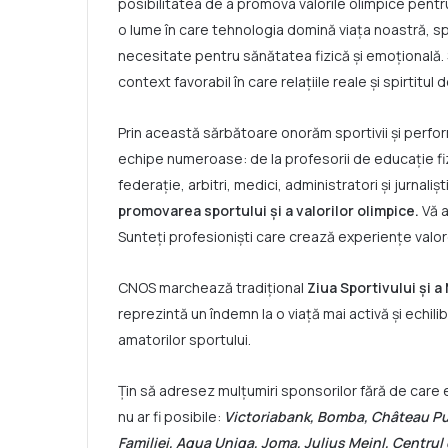
posibilitatea de a promova valorile olimpice pentr
o lume în care tehnologia domină viața noastră, sp
necesitate pentru sănătatea fizică și emoțională
context favorabil în care relațiile reale și spirtitu
Prin această sărbătoare onorăm sportivii și perfor
echipe numeroase: de la profesorii de educație fiz
federație, arbitri, medici, administratori și jurnali
promovarea sportului și a valorilor olimpice.
Vă 
Sunteți profesioniști care crează experiențe valo
CNOS marchează tradițional
Ziua Sportivului și a
reprezintă un îndemn la o viață mai activă și echilib
amatorilor sportului.
Țin să adresez mulțumiri sponsorilor fără de care e
nu ar fi posibile:
Victoriabank, Bomba, Château Pur
Familiei, Aqua Uniqa, Joma, Julius Meinl,
Centrul 