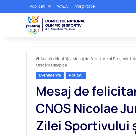
Publicații
WADA
Integritate
Acasă
/
Noutăți
/
Mesaj de felicitare al Președintelu
Mișcării Olimpice
Evenimente
Noutăți
Mesaj de felicita
CNOS Nicolae Jur
Zilei Sportivului 