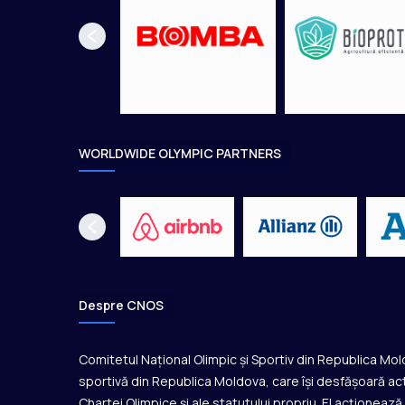
e
s
t
2
0
2
6
WORLDWIDE OLYMPIC PARTNERS
Despre CNOS
Comitetul Național Olimpic și Sportiv din Republica Mo
sportivă din Republica Moldova, care își desfășoară act
Chartei Olimpice și ale statutului propriu. El acționeaz