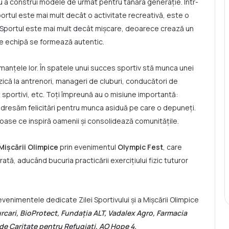
u a construi modele de urmat pentru tânăra generație. Într-
ortul este mai mult decât o activitate recreativă, este o
. Sportul este mai mult decât mișcare, deoarece crează un
l de echipă se formează autentic.
manțele lor. În spatele unui succes sportiv stă munca unei
ică la antrenori, manageri de cluburi, conducători de
ști sportivi, etc. Toți împreună au o misiune importantă:
adresăm felicitări pentru munca asiduă pe care o depuneți.
roase ce inspiră oamenii și consolidează comunitățile.
 Mișcării Olimpice
prin evenimentul
Olympic Fest
, care
rată, aducând bucuria practicării exercițiului fizic tuturor
venimentele dedicate Zilei Sportivului și a Mișcării Olimpice
cari, BioProtect, Fundația ALT, Vadalex Agro, Farmacia
de Caritate pentru Refugiați, AO Hope 4
.