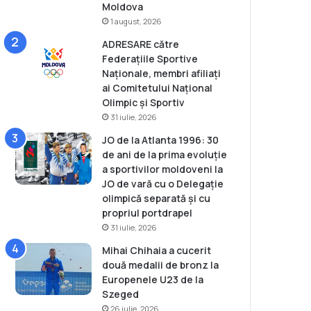
Moldova
1 august, 2026
ADRESARE către
Federațiile Sportive
Naționale, membri afiliați
ai Comitetului Național
Olimpic și Sportiv
31 iulie, 2026
JO de la Atlanta 1996: 30
de ani de la prima evoluție
a sportivilor moldoveni la
JO de vară cu o Delegație
olimpică separată și cu
propriul portdrapel
31 iulie, 2026
Mihai Chihaia a cucerit
două medalii de bronz la
Europenele U23 de la
Szeged
26 iulie, 2026