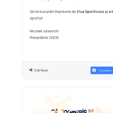
Să ne bucurăm împreună de
Ziua Sportivului și a 
sportul!
Nicolae Juravschi
Președinte CNOS
Distribuie
Facebook
C
o
m