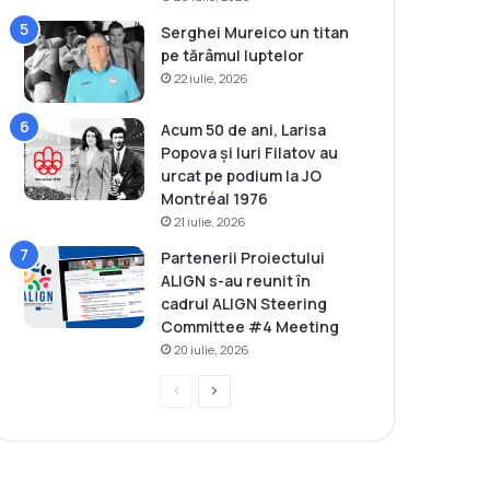
Serghei Mureico un titan
pe tărâmul luptelor
22 iulie, 2026
Acum 50 de ani, Larisa
Popova și Iuri Filatov au
urcat pe podium la JO
Montréal 1976
21 iulie, 2026
Partenerii Proiectului
ALIGN s-au reunit în
cadrul ALIGN Steering
Committee #4 Meeting
20 iulie, 2026
P
P
r
a
e
g
v
i