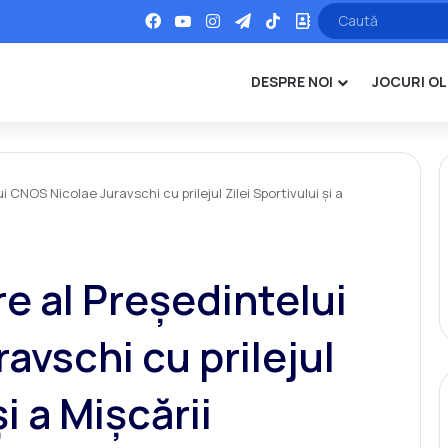
Facebook
YouTube
Instagram
Telegram
TikTok
Office
DESPRE NOI
JOCURI OL
i CNOS Nicolae Juravschi cu prilejul Zilei Sportivului și a
re al Președintelui
avschi cu prilejul
și a Mișcării