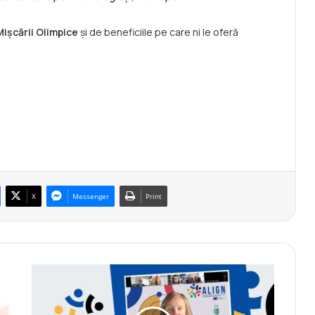
Mișcării
Olimpice
și de beneficiile pe care ni le oferă
X
Messenger
Print
Ș
e
d