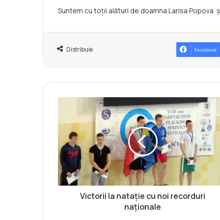
Suntem cu toții alături de doamna Larisa Popova şi d
Distribuie
Facebook
V
i
c
t
o
r
i
i
l
a
Victorii la natație cu noi recorduri
n
naționale
a