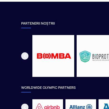
ț
i
o
n
a
PARTENERII NOȘTRII
l
e
WORLDWIDE OLYMPIC PARTNERS