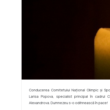
Conducerea Comitetului Naţional Olimpic şi Sp
Larisa Popova, specialist principal în cadrul
Alexandrova. Dumnezeu s-o odihnească în pace!