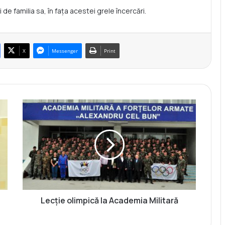
e familia sa, în fața acestei grele încercări.
X
Messenger
Print
L
e
c
ț
i
e
o
l
i
m
Lecție olimpică la Academia Militară
p
i