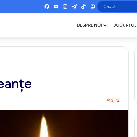
Facebook
YouTube
Instagram
Telegram
TikTok
Office
DESPRE NOI
JOCURI OL
eanţe
2.172