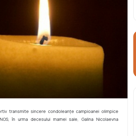
ortiv transmite sincere condoleanţe campioanei olimpice
 CNOS, în urma decesului mamei sale, Galina Nicolaevna