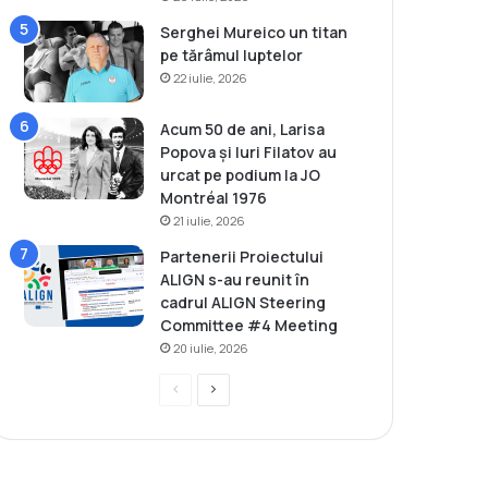
Serghei Mureico un titan
pe tărâmul luptelor
22 iulie, 2026
Acum 50 de ani, Larisa
Popova și Iuri Filatov au
urcat pe podium la JO
Montréal 1976
21 iulie, 2026
Partenerii Proiectului
ALIGN s-au reunit în
cadrul ALIGN Steering
Committee #4 Meeting
20 iulie, 2026
P
P
r
a
e
g
v
i