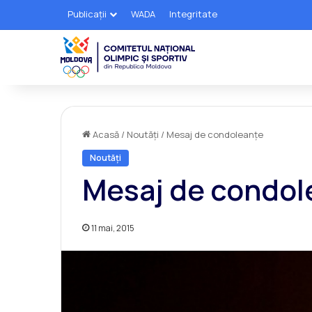
Publicații
WADA
Integritate
Acasă
/
Noutăți
/
Mesaj de condoleanţe
Noutăți
Mesaj de condol
11 mai, 2015