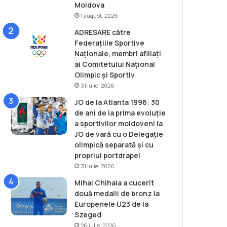
Moldova
1 august, 2026
ADRESARE către
Federațiile Sportive
Naționale, membri afiliați
ai Comitetului Național
Olimpic și Sportiv
31 iulie, 2026
JO de la Atlanta 1996: 30
de ani de la prima evoluție
a sportivilor moldoveni la
JO de vară cu o Delegație
olimpică separată și cu
propriul portdrapel
31 iulie, 2026
Mihai Chihaia a cucerit
două medalii de bronz la
Europenele U23 de la
Szeged
26 iulie, 2026