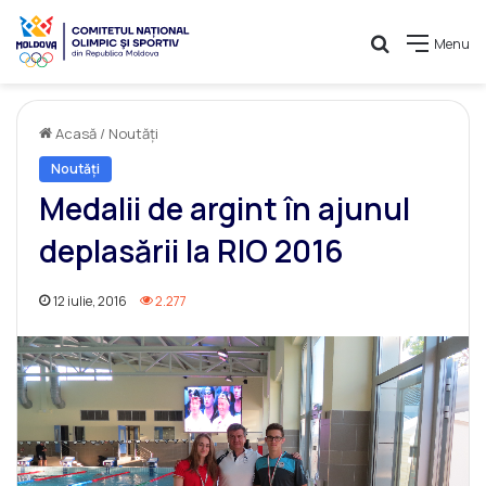
Caută
Menu
Acasă
/
Noutăți
Noutăți
Medalii de argint în ajunul
deplasării la RIO 2016
12 iulie, 2016
2.277