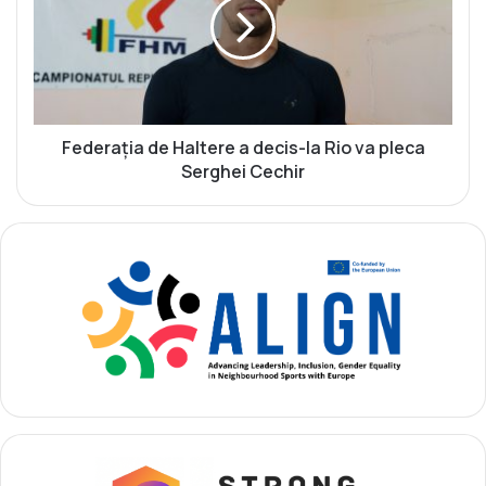
i
e
i
r
l
a
o
ț
r
i
O
a
l
d
Federația de Haltere a decis-la Rio va pleca
i
e
Serghei Cechir
m
H
p
a
i
l
c
t
e
e
-
r
p
e
r
a
i
d
m
e
i
c
i
i
v
s
i