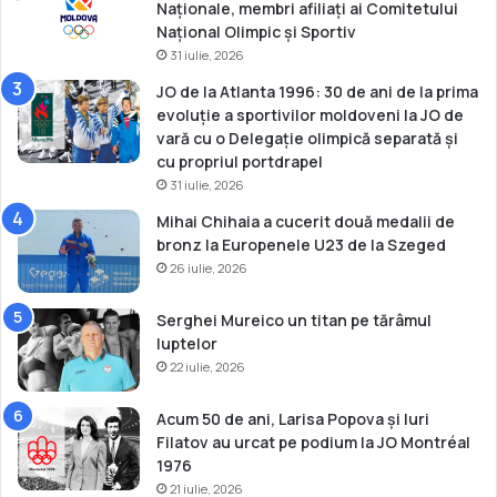
Naționale, membri afiliați ai Comitetului
c
c
Național Olimpic și Sportiv
e
h
31 iulie, 2026
.
i
r
JO de la Atlanta 1996: 30 de ani de la prima
evoluție a sportivilor moldoveni la JO de
vară cu o Delegație olimpică separată și
cu propriul portdrapel
31 iulie, 2026
Mihai Chihaia a cucerit două medalii de
bronz la Europenele U23 de la Szeged
26 iulie, 2026
Serghei Mureico un titan pe tărâmul
luptelor
22 iulie, 2026
Acum 50 de ani, Larisa Popova și Iuri
Filatov au urcat pe podium la JO Montréal
1976
21 iulie, 2026