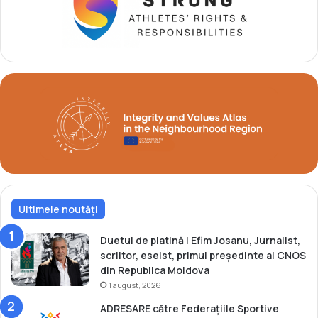
-
z
l
i
a
t
R
a
i
t
o
o
v
r
a
i
p
a
l
i
e
C
c
a
a
s
S
e
Ultimele noutăți
e
i
r
O
g
Duetul de platină | Efim Josanu, Jurnalist,
l
h
scriitor, eseist, primul președinte al CNOS
i
e
din Republica Moldova
m
i
1 august, 2026
p
C
ADRESARE către Federațiile Sportive
i
e