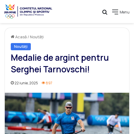
Caută
Menu
Acasă
/
Noutăți
Noutăți
Medalie de argint pentru
Serghei Tarnovschi!
22 iunie, 2025
897