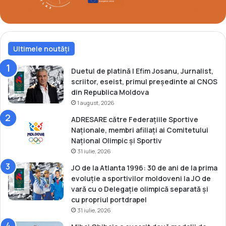
l
i
i
l
Ultimele noutăți
a
E
u
Duetul de platină | Efim Josanu, Jurnalist,
r
scriitor, eseist, primul președinte al CNOS
o
din Republica Moldova
p
1 august, 2026
e
ADRESARE către Federațiile Sportive
n
Naționale, membri afiliați ai Comitetului
e
Național Olimpic și Sportiv
l
31 iulie, 2026
e
d
JO de la Atlanta 1996: 30 de ani de la prima
i
evoluție a sportivilor moldoveni la JO de
n
vară cu o Delegație olimpică separată și
C
cu propriul portdrapel
e
31 iulie, 2026
h