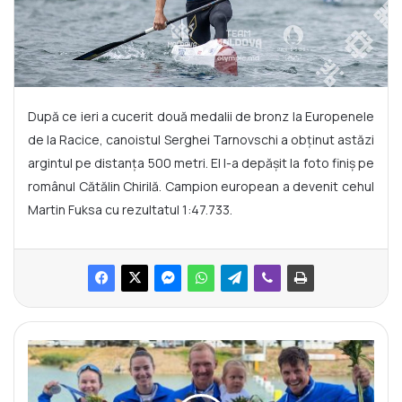
După ce ieri a cucerit două medalii de bronz la Europenele
de la Racice, canoistul Serghei Tarnovschi a obținut astăzi
argintul pe distanța 500 metri. El l-a depășit la foto finiș pe
românul Cătălin Chirilă. Campion european a devenit cehul
Martin Fuksa cu rezultatul 1:47.733.
U
n
n