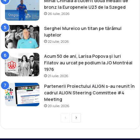
Mihai Chihaia a cucerit două medalii de
i
bronz la Europenele U23 de la Szeged
a
26 iulie, 2026
Serghei Mureico un titan pe tărâmul
luptelor
22 iulie, 2026
Acum 50 de ani, Larisa Popova și Iuri
Filatov au urcat pe podium la JO Montréal
1976
21 iulie, 2026
Partenerii Proiectului ALIGN s-au reunit în
cadrul ALIGN Steering Committee #4
Meeting
20 iulie, 2026
P
P
r
a
e
g