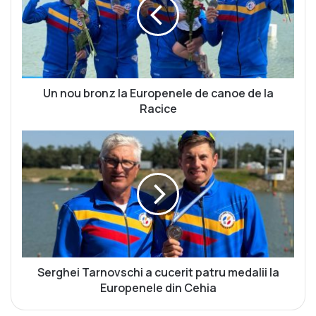
o
u
b
r
o
n
z
Un nou bronz la Europenele de canoe de la
l
Racice
a
E
S
u
e
r
r
o
g
p
h
e
e
n
i
e
T
l
a
e
r
Serghei Tarnovschi a cucerit patru medalii la
d
n
Europenele din Cehia
e
o
c
v