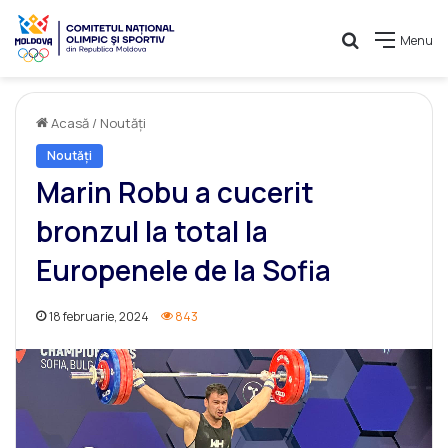
Caută
Menu
Acasă
/
Noutăți
Noutăți
Marin Robu a cucerit
bronzul la total la
Europenele de la Sofia
18 februarie, 2024
843