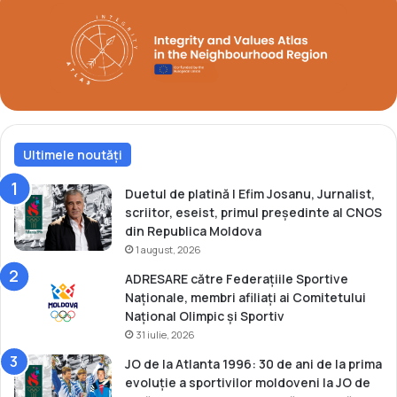
n
i
a
i
t
d
u
e
l
a
E
r
u
g
r
i
o
Ultimele noutăți
n
p
t
e
l
Duetul de platină | Efim Josanu, Jurnalist,
a
a
scriitor, eseist, primul președinte al CNOS
n
E
din Republica Moldova
d
u
1 august, 2026
e
r
ADRESARE către Federațiile Sportive
l
o
Naționale, membri afiliați ai Comitetului
u
p
Național Olimpic și Sportiv
p
e
31 iulie, 2026
t
n
e
e
JO de la Atlanta 1996: 30 de ani de la prima
l
evoluție a sportivilor moldoveni la JO de