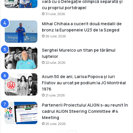
e
vară cu o Delegație olimpică separată și
d
cu propriul portdrapel
e
31 iulie, 2026
l
Mihai Chihaia a cucerit două medalii de
a
bronz la Europenele U23 de la Szeged
S
26 iulie, 2026
o
f
i
Serghei Mureico un titan pe tărâmul
a
luptelor
22 iulie, 2026
Acum 50 de ani, Larisa Popova și Iuri
Filatov au urcat pe podium la JO Montréal
1976
21 iulie, 2026
Partenerii Proiectului ALIGN s-au reunit în
cadrul ALIGN Steering Committee #4
Meeting
20 iulie, 2026