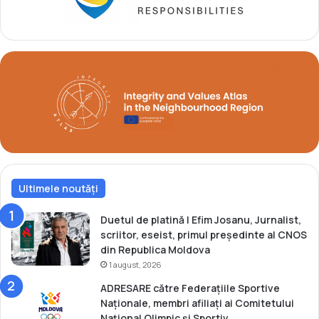
u
p
l
r
M
e
o
m
n
i
d
a
i
n
a
t
l
l
p
a
r
M
i
o
n
Ultimele noutăți
n
t
d
r
i
Duetul de platină | Efim Josanu, Jurnalist,
e
a
scriitor, eseist, primul președinte al CNOS
c
l
din Republica Moldova
a
e
1 august, 2026
d
l
ADRESARE către Federațiile Sportive
e
e
Naționale, membri afiliați ai Comitetului
ț
d
Național Olimpic și Sportiv