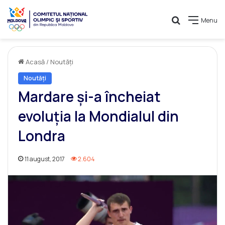
Caută
Menu
Acasă
/
Noutăți
Noutăți
Mardare și-a încheiat
evoluția la Mondialul din
Londra
11 august, 2017
2.604