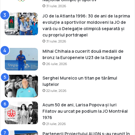
i
e
31 iulie, 2026
c
a
JO de la Atlanta 1996: 30 de ani de la prima
d
evoluție a sportivilor moldoveni la JO de
e
vară cu o Delegație olimpică separată și
ț
cu propriul portdrapel
i
31 iulie, 2026
Mihai Chihaia a cucerit două medalii de
bronz la Europenele U23 de la Szeged
26 iulie, 2026
Serghei Mureico un titan pe tărâmul
luptelor
22 iulie, 2026
Acum 50 de ani, Larisa Popova și Iuri
Filatov au urcat pe podium la JO Montréal
1976
21 iulie, 2026
Partenerii Proiectului ALIGN s-au reunit în