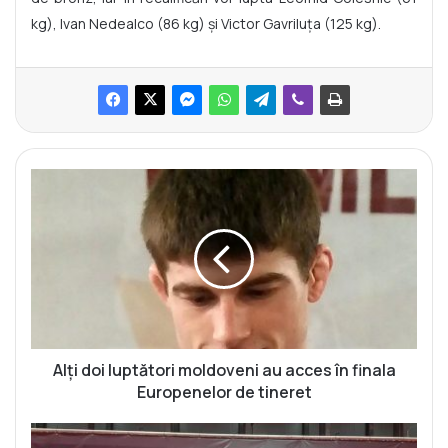
kg), Ivan Nedealco (86 kg) și Victor Gavriluța (125 kg).
A
l
ț
i
d
o
i
l
u
p
Alți doi luptători moldoveni au acces în finala
t
Europenelor de tineret
ă
t
M