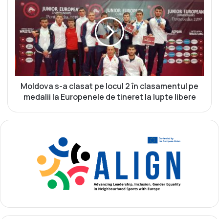
o
o
r
l
i
d
m
o
o
v
l
a
d
s
o
-
v
a
Moldova s-a clasat pe locul 2 în clasamentul pe
e
c
medalii la Europenele de tineret la lupte libere
n
l
i
a
a
s
u
a
a
t
c
p
c
e
e
l
s
o
î
c
n
u
f
l