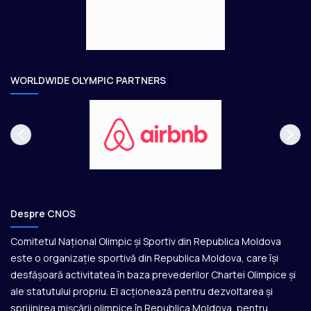
e
o
a
r
e
WORLDWIDE OLYMPIC PARTNERS
Despre CNOS
Comitetul Național Olimpic și Sportiv din Republica Moldova
este o organizație sportivă din Republica Moldova, care își
desfășoară activitatea în baza prevederilor Chartei Olimpice și
ale statutului propriu. El acționează pentru dezvoltarea și
sprijinirea mișcării olimpice în Republica Moldova, pentru