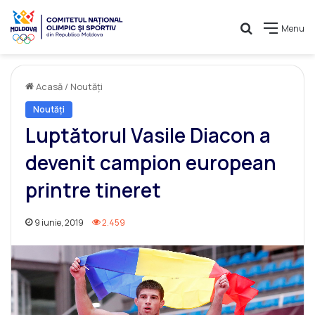
Caută
Menu
Acasă
/
Noutăți
Noutăți
Luptătorul Vasile Diacon a
devenit campion european
printre tineret
9 iunie, 2019
2.459