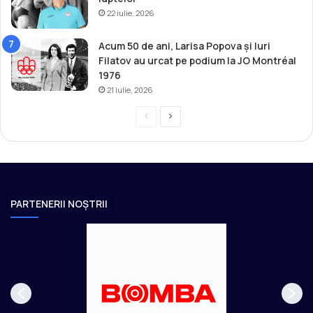
e
22 iulie, 2026
t
l
Acum 50 de ani, Larisa Popova și Iuri
a
Filatov au urcat pe podium la JO Montréal
l
1976
u
21 iulie, 2026
p
t
P
P
e
l
r
a
i
e
g
b
v
i
e
r
i
n
PARTENERII NOȘTRII
e
o
a
u
u
s
r
p
m
a
ă
g
t