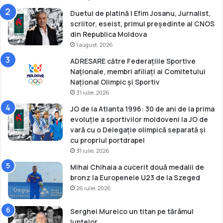
e
i
Duetul de platină | Efim Josanu, Jurnalist,
r
i
scriitor, eseist, primul președinte al CNOS
e
l
din Republica Moldova
t
a
1 august, 2026
E
u
ADRESARE către Federațiile Sportive
r
Naționale, membri afiliați ai Comitetului
o
Național Olimpic și Sportiv
p
31 iulie, 2026
e
JO de la Atlanta 1996: 30 de ani de la prima
n
evoluție a sportivilor moldoveni la JO de
e
vară cu o Delegație olimpică separată și
l
cu propriul portdrapel
e
31 iulie, 2026
d
e
Mihai Chihaia a cucerit două medalii de
t
bronz la Europenele U23 de la Szeged
i
26 iulie, 2026
n
e
Serghei Mureico un titan pe tărâmul
r
luptelor