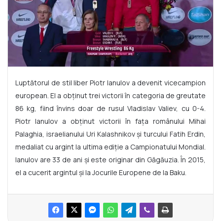
Luptătorul de stil liber Piotr Ianulov a devenit vicecampion
european. El a obținut trei victorii în categoria de greutate
86 kg, fiind învins doar de rusul Vladislav Valiev, cu 0-4.
Piotr Ianulov a obținut victorii în fața românului Mihai
Palaghia, israelianului Uri Kalashnikov și turcului Fatih Erdin,
medaliat cu argint la ultima ediție a Campionatului Mondial.
Ianulov are 33 de ani și este originar din Găgăuzia. În 2015,
el a cucerit argintul și la Jocurile Europene de la Baku.