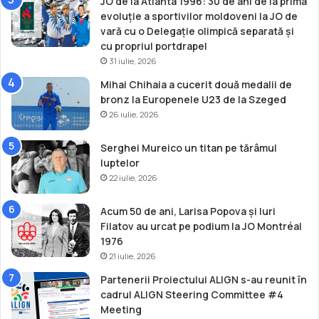
JO de la Atlanta 1996: 30 de ani de la prima
u
evoluție a sportivilor moldoveni la JO de
ț
vară cu o Delegație olimpică separată și
a
cu propriul portdrapel
n
31 iulie, 2026
a
Mihai Chihaia a cucerit două medalii de
o
bronz la Europenele U23 de la Szeged
c
26 iulie, 2026
u
p
a
Serghei Mureico un titan pe tărâmul
t
luptelor
l
22 iulie, 2026
o
c
Acum 50 de ani, Larisa Popova și Iuri
u
Filatov au urcat pe podium la JO Montréal
l
1976
5
21 iulie, 2026
Partenerii Proiectului ALIGN s-au reunit în
cadrul ALIGN Steering Committee #4
Meeting