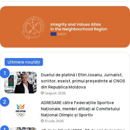
e
a
d
l
e
a
l
m
a
i
B
c
u
ă
c
,
u
i
r
a
e
Ultimele noutăți
r
ș
M
t
a
Duetul de platină | Efim Josanu, Jurnalist,
i
r
scriitor, eseist, primul președinte al CNOS
i
din Republica Moldova
a
1 august, 2026
n
ADRESARE către Federațiile Sportive
a
Naționale, membri afiliați ai Comitetului
D
Național Olimpic și Sportiv
r
31 iulie, 2026
a
g