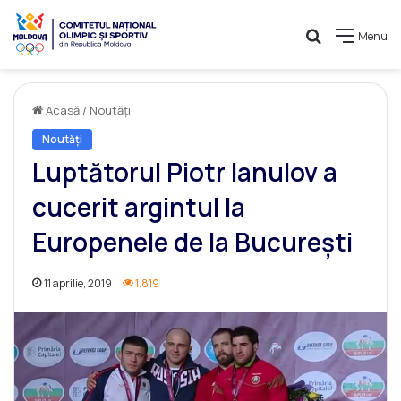
Caută
Menu
Acasă
/
Noutăți
Noutăți
Luptătorul Piotr Ianulov a
cucerit argintul la
Europenele de la București
11 aprilie, 2019
1.819