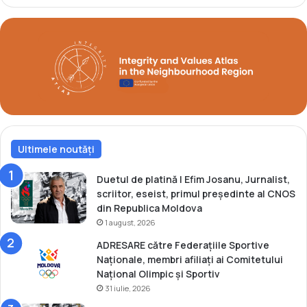
i
r
e
e
1
f
9
o
9
r
2
m
e
a
z
ă
Ultimele noutăți
c
a
m
Duetul de platină | Efim Josanu, Jurnalist,
p
scriitor, eseist, primul președinte al CNOS
i
din Republica Moldova
o
1 august, 2026
n
ADRESARE către Federațiile Sportive
i
Naționale, membri afiliați ai Comitetului
Național Olimpic și Sportiv
31 iulie, 2026