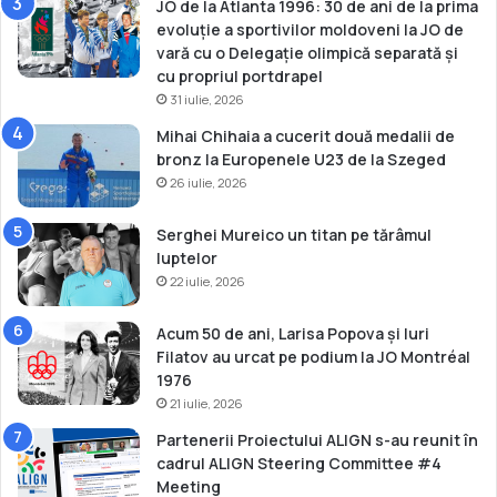
JO de la Atlanta 1996: 30 de ani de la prima
evoluție a sportivilor moldoveni la JO de
vară cu o Delegație olimpică separată și
cu propriul portdrapel
31 iulie, 2026
Mihai Chihaia a cucerit două medalii de
bronz la Europenele U23 de la Szeged
26 iulie, 2026
Serghei Mureico un titan pe tărâmul
luptelor
22 iulie, 2026
Acum 50 de ani, Larisa Popova și Iuri
Filatov au urcat pe podium la JO Montréal
1976
21 iulie, 2026
Partenerii Proiectului ALIGN s-au reunit în
cadrul ALIGN Steering Committee #4
Meeting