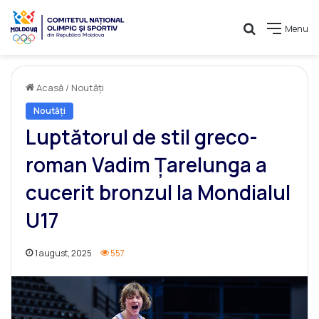
Caută
Menu
Acasă
/
Noutăți
Noutăți
Luptătorul de stil greco-
roman Vadim Țarelunga a
cucerit bronzul la Mondialul
U17
1 august, 2025
557