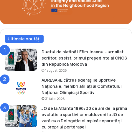
r
o
n
z
l
a
Ultimele noutăți
M
o
n
Duetul de platină | Efim Josanu, Jurnalist,
d
scriitor, eseist, primul președinte al CNOS
i
din Republica Moldova
a
1 august, 2026
l
ADRESARE către Federațiile Sportive
e
Naționale, membri afiliați ai Comitetului
l
Național Olimpic și Sportiv
e
31 iulie, 2026
d
e
JO de la Atlanta 1996: 30 de ani de la prima
c
evoluție a sportivilor moldoveni la JO de
a
vară cu o Delegație olimpică separată și
d
cu propriul portdrapel
e