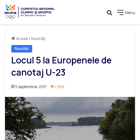
Caută
Menu
Acasă
/
Noutăți
Noutăți
Locul 5 la Europenele de
canotaj U-23
5 septembrie, 2017
1.988