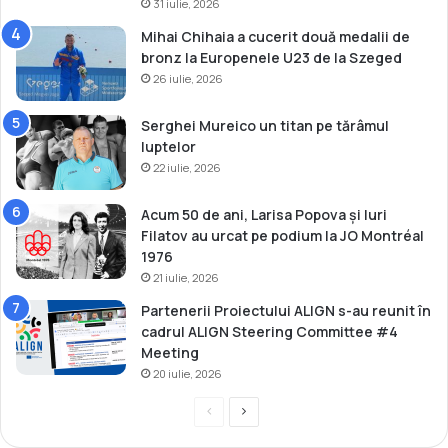
31 iulie, 2026
ț
Mihai Chihaia a cucerit două medalii de
i
bronz la Europenele U23 de la Szeged
26 iulie, 2026
Serghei Mureico un titan pe tărâmul
luptelor
22 iulie, 2026
Acum 50 de ani, Larisa Popova și Iuri
Filatov au urcat pe podium la JO Montréal
1976
21 iulie, 2026
Partenerii Proiectului ALIGN s-au reunit în
cadrul ALIGN Steering Committee #4
Meeting
20 iulie, 2026
P
P
r
a