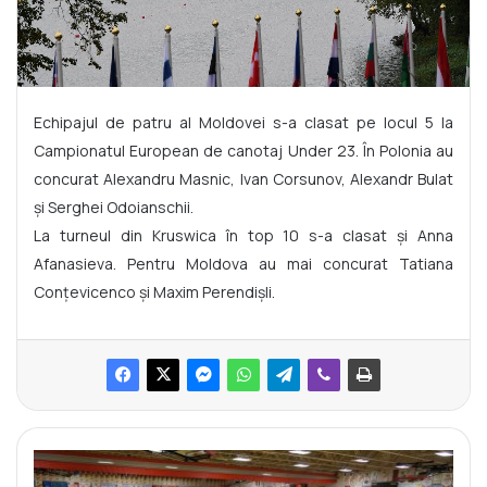
Echipajul de patru al Moldovei s-a clasat pe locul 5 la
Campionatul European de canotaj Under 23. În Polonia au
concurat Alexandru Masnic, Ivan Corsunov, Alexandr Bulat
și Serghei Odoianschii.
La turneul din Kruswica în top 10 s-a clasat și Anna
Afanasieva. Pentru Moldova au mai concurat Tatiana
Conțevicenco și Maxim Perendișli.
M
o