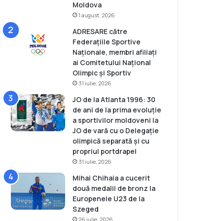
Moldova
1 august, 2026
ADRESARE către
Federațiile Sportive
Naționale, membri afiliați
ai Comitetului Național
Olimpic și Sportiv
31 iulie, 2026
JO de la Atlanta 1996: 30
de ani de la prima evoluție
a sportivilor moldoveni la
JO de vară cu o Delegație
olimpică separată și cu
propriul portdrapel
31 iulie, 2026
Mihai Chihaia a cucerit
două medalii de bronz la
Europenele U23 de la
Szeged
26 iulie, 2026