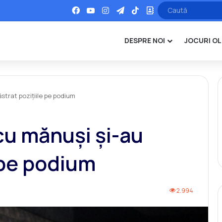
Facebook
YouTube
Instagram
Telegram
TikTok
Office
DESPRE NOI
JOCURI OL
ăstrat poziţiile pe podium
 cu mănuşi şi-au
 pe podium
2.994