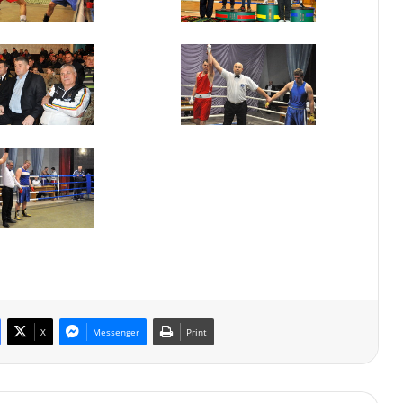
X
Messenger
Print