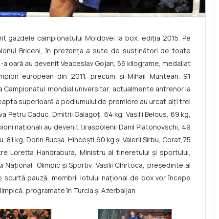
rit gazdele campionatului Moldovei la box, ediţia 2015. Pe
ionul Briceni, în prezenţa a sute de susţinători de toate
13-a oară au devenit Veaceslav Gojan, 56 kilograme, medaliat
campion european din 2011, precum şi Mihail Muntean. 91
la Campionatul mondial universitar, actualmente antrenor la
reapta superioară a podiumului de premiere au urcat alţi trei
va Petru Caduc, Dmitrii Galagoţ, 64 kg, Vasilii Belous, 69 kg,
ioni naţionali au devenit tiraspolenii Danil Platonovschi, 49
u, 81 kg, Dorin Bucşa, Hînceşti,60 kg şi Valerii Sîrbu, Corat,75
tre Loretta Handrabura, Ministru al tineretului şi sportului,
 Naţional Olimpic şi Sportiv, Vasilii Chirtoca, preşedinte al
 scurtă pauză, membrii lotului naţional de box vor începe
limpică, programate în Turcia şi Azerbaijan.