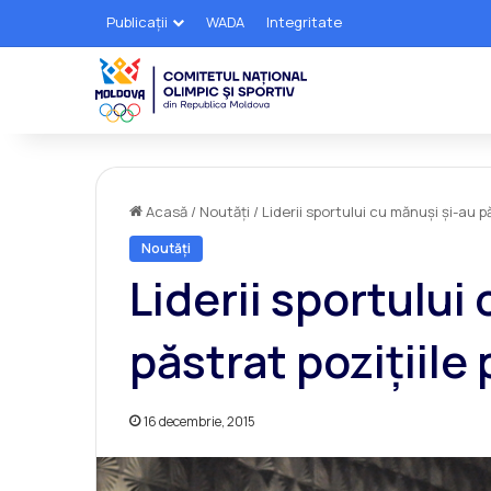
Publicații
WADA
Integritate
Acasă
/
Noutăți
/
Liderii sportului cu mănuşi şi-au p
Noutăți
Liderii sportului
păstrat poziţiile
16 decembrie, 2015