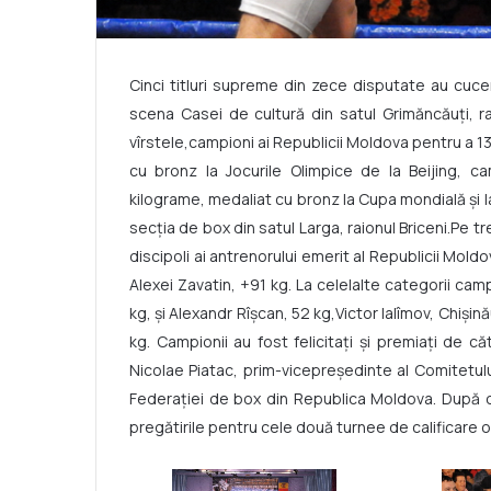
Cinci titluri supreme din zece disputate au cuce
scena Casei de cultură din satul Grimăncăuţi, ra
vîrstele,campioni ai Republicii Moldova pentru a 
cu bronz la Jocurile Olimpice de la Beijing, 
kilograme, medaliat cu bronz la Cupa mondială şi 
secţia de box din satul Larga, raionul Briceni.Pe t
discipoli ai antrenorului emerit al Republicii Moldo
Alexei Zavatin, +91 kg. La celelalte categorii camp
kg, şi Alexandr Rîşcan, 52 kg,Victor Ialîmov, Chişină
kg. Campionii au fost felicitaţi şi premiaţi de că
Nicolae Piatac, prim-vicepreşedinte al Comitetului
Federaţiei de box din Republica Moldova. După o
pregătirile pentru cele două turnee de calificare o