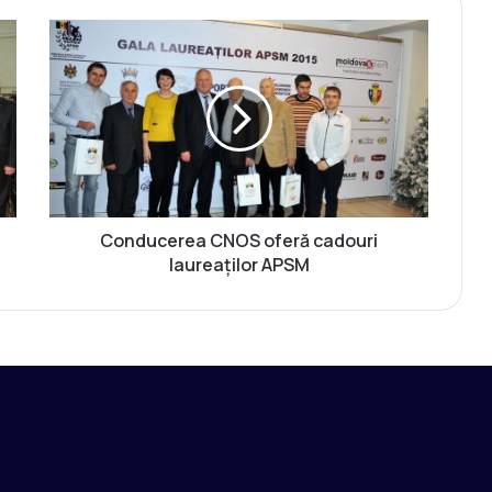
C
o
n
d
u
c
e
r
e
a
Conducerea CNOS oferă cadouri
C
laureaţilor APSM
N
O
S
o
f
e
r
ă
c