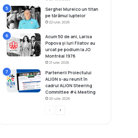
Serghei Mureico un titan
pe tărâmul luptelor
22 iulie, 2026
Acum 50 de ani, Larisa
Popova și Iuri Filatov au
urcat pe podium la JO
Montréal 1976
21 iulie, 2026
Partenerii Proiectului
ALIGN s-au reunit în
cadrul ALIGN Steering
Committee #4 Meeting
20 iulie, 2026
P
P
r
a
e
g
v
i