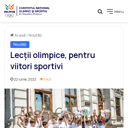
Caută
Menu
Acasă
/
Noutăți
Noutăți
Lecții olimpice, pentru
viitori sportivi
22 iunie, 2022
1.143