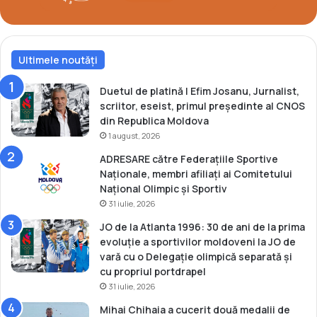
a
v
s
c
Ultimele noutăți
h
i
c
Duetul de platină | Efim Josanu, Jurnalist,
u
scriitor, eseist, primul președinte al CNOS
p
din Republica Moldova
r
1 august, 2026
i
ADRESARE către Federațiile Sportive
l
Naționale, membri afiliați ai Comitetului
e
Național Olimpic și Sportiv
j
31 iulie, 2026
u
l
JO de la Atlanta 1996: 30 de ani de la prima
Z
evoluție a sportivilor moldoveni la JO de
i
vară cu o Delegație olimpică separată și
l
cu propriul portdrapel
e
31 iulie, 2026
i
Mihai Chihaia a cucerit două medalii de
M