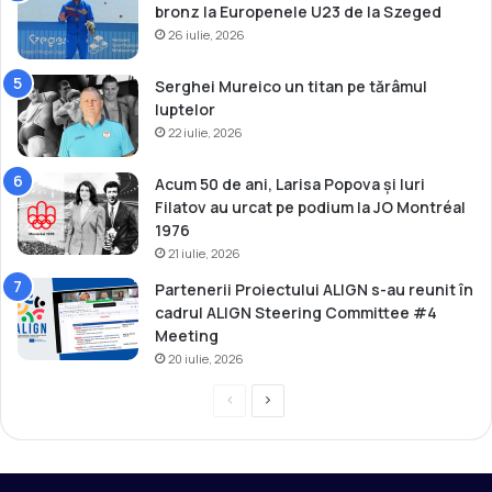
bronz la Europenele U23 de la Szeged
o
26 iulie, 2026
n
d
i
Serghei Mureico un titan pe tărâmul
a
luptelor
l
22 iulie, 2026
e
O
Acum 50 de ani, Larisa Popova și Iuri
l
Filatov au urcat pe podium la JO Montréal
i
1976
m
21 iulie, 2026
p
Partenerii Proiectului ALIGN s-au reunit în
i
cadrul ALIGN Steering Committee #4
c
Meeting
e
20 iulie, 2026
2
0
P
P
2
2
r
a
e
g