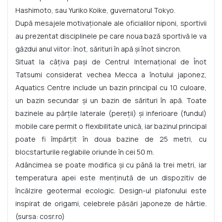
Hashimoto, sau Yuriko Koike, guvernatorul Tokyo.
După mesajele motivaționale ale oficialilor niponi, sportivii
au prezentat disciplinele pe care noua bază sportivă le va
găzdui anul viitor: înot, sărituri în apă și înot sincron.
Situat la câțiva pași de Centrul Internațional de Înot
Tatsumi considerat vechea Mecca a înotului japonez,
Aquatics Centre include un bazin principal cu 10 culoare,
un bazin secundar și un bazin de sărituri în apă. Toate
bazinele au părțile laterale (pereții) și inferioare (fundul)
mobile care permit o flexibilitate unică, iar bazinul principal
poate fi împărțit în doua bazine de 25 metri, cu
blocstarturile reglabile oriunde în cei 50 m.
Adâncimea se poate modifica și cu până la trei metri, iar
temperatura apei este menținută de un dispozitiv de
încălzire geotermal ecologic. Design-ul plafonului este
inspirat de origami, celebrele păsări japoneze de hârtie.
(sursa: cosr.ro)