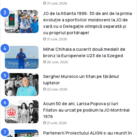
31 iulie, 2026
JO de la Atlanta 1996: 30 de ani de la prima
evoluție a sportivilor moldoveni la JO de
vară cu o Delegație olimpică separată și
cu propriul portdrapel
31 iulie, 2026
Mihai Chihaia a cucerit două medalii de
bronz la Europenele U23 de la Szeged
26 iulie, 2026
Serghei Mureico un titan pe tărâmul
luptelor
22 iulie, 2026
Acum 50 de ani, Larisa Popova și Iuri
Filatov au urcat pe podium la JO Montréal
1976
21 iulie, 2026
Partenerii Proiectului ALIGN s-au reunit în