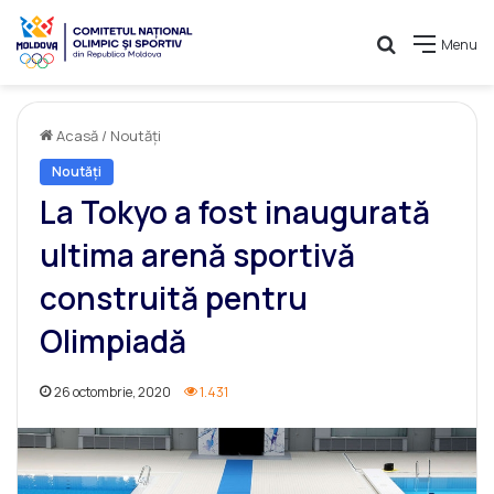
Caută
Menu
Acasă
/
Noutăți
Noutăți
La Tokyo a fost inaugurată
ultima arenă sportivă
construită pentru
Olimpiadă
26 octombrie, 2020
1.431