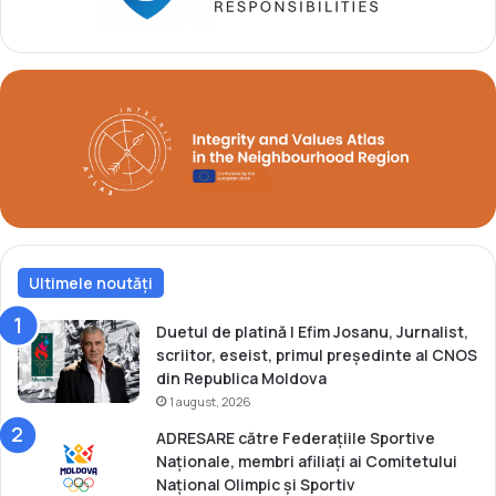
n
d
o
Ultimele noutăți
Duetul de platină | Efim Josanu, Jurnalist,
scriitor, eseist, primul președinte al CNOS
din Republica Moldova
1 august, 2026
ADRESARE către Federațiile Sportive
Naționale, membri afiliați ai Comitetului
Național Olimpic și Sportiv