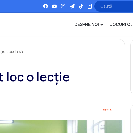
Facebook
YouTube
Instagram
Telegram
TikTok
Office
DESPRE NOI
JOCURI OL
cție deschisă
 loc o lecție
2.516