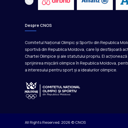
i
S
c
r
Despre CNOS
e
a
b
Comitetul Național Olimpic și Sportiv din Republica Mo
i
sportivă din Republica Moldova, care își desfășoară act
n
Chartei Olimpice și ale statutului propriu. El acționeaz
!
sprijinirea mișcării olimpice în Republica Moldova, pentr
a interesului pentru sport și a idealurilor olimpice.
All Rights Reserved. 2026 © CNOS