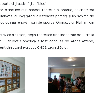
rtului și activităților fizice”.
or didactice sub aspect teoretic și practic, colaborarea
gimnazial cu învățătorii din treapta primară și un schimb de
 ocazia renovării sălii de sport al Gimnaziului ”P.Erhan” din
e fizică din raion, lecția teoretică fiind moderată de Ludmila
 II, iar lecția practică a fost condusă de Aliona Aftene,
zent directorul executiv CNOS, Leonid Bujor.