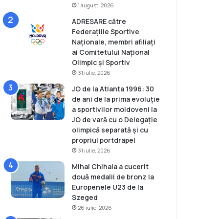
1 august, 2026
ADRESARE către
Federațiile Sportive
Naționale, membri afiliați
ai Comitetului Național
Olimpic și Sportiv
31 iulie, 2026
JO de la Atlanta 1996: 30
de ani de la prima evoluție
a sportivilor moldoveni la
JO de vară cu o Delegație
olimpică separată și cu
propriul portdrapel
31 iulie, 2026
Mihai Chihaia a cucerit
două medalii de bronz la
Europenele U23 de la
Szeged
26 iulie, 2026