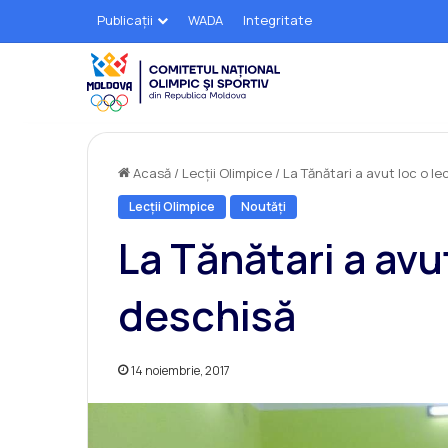
Publicații
WADA
Integritate
Acasă
/
Lecții Olimpice
/
La Tănătari a avut loc o le
Lecții Olimpice
Noutăți
La Tănătari a avut
deschisă
14 noiembrie, 2017