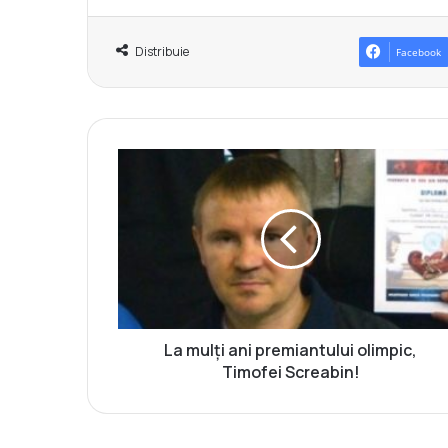
Distribuie
Facebook
L
a
m
u
l
ț
i
a
n
i
La mulți ani premiantului olimpic,
p
Timofei Screabin!
r
e
m