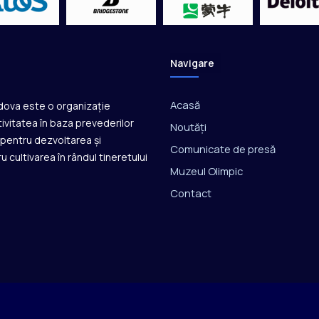
ț
i
o
n
Navigare
a
l
l
Acasă
ldova este o organizație
a
ivitatea în baza prevederilor
Noutăți
b
ă pentru dezvoltarea și
o
Comunicate de presă
u cultivarea în rândul tineretului
x
Muzeul Olimpic
Contact