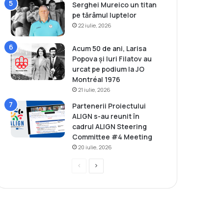
Serghei Mureico un titan
pe tărâmul luptelor
22 iulie, 2026
Acum 50 de ani, Larisa
Popova și Iuri Filatov au
urcat pe podium la JO
Montréal 1976
21 iulie, 2026
Partenerii Proiectului
ALIGN s-au reunit în
cadrul ALIGN Steering
Committee #4 Meeting
20 iulie, 2026
P
P
r
a
e
g
v
i