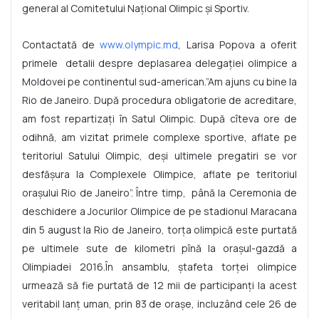
general al Comitetului Național Olimpic și Sportiv.
Contactată de
www.olympic.md
, Larisa Popova a oferit
primele detalii despre deplasarea delegației olimpice a
Moldovei pe continentul sud-american.”Am ajuns cu bine la
Rio de Janeiro. După procedura obligatorie de acreditare,
am fost repartizați în Satul Olimpic. După cîteva ore de
odihnă, am vizitat primele complexe sportive, aflate pe
teritoriul Satului Olimpic, deși ultimele pregatiri se vor
desfășura la Complexele Olimpice, aflate pe teritoriul
orașului Rio de Janeiro”. Între timp, până la Ceremonia de
deschidere a Jocurilor Olimpice de pe stadionul Maracana
din 5 august la Rio de Janeiro, torţa olimpică este purtată
pe ultimele sute de kilometri pînă la orașul-gazdă a
Olimpiadei 2016.În ansamblu, ștafeta torței olimpice
urmează să fie purtată de 12 mii de participanți la acest
veritabil lanț uman, prin 83 de orașe, incluzând cele 26 de