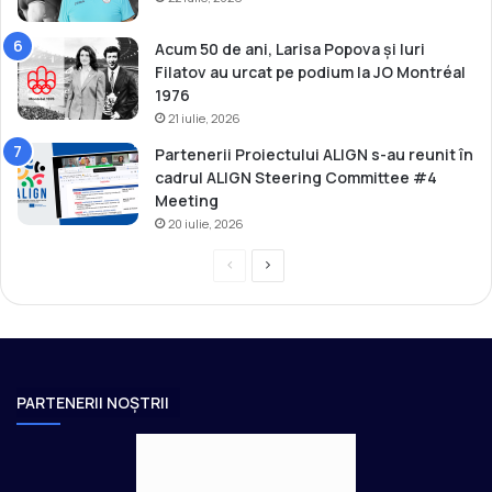
s
B
Acum 50 de ani, Larisa Popova și Iuri
a
Filatov au urcat pe podium la JO Montréal
c
1976
h
21 iulie, 2026
!
Partenerii Proiectului ALIGN s-au reunit în
cadrul ALIGN Steering Committee #4
Meeting
20 iulie, 2026
P
P
r
a
e
g
v
i
i
n
PARTENERII NOȘTRII
o
a
u
u
s
r