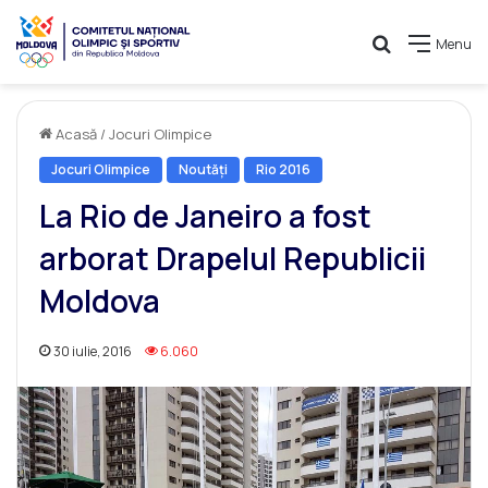
Caută
Menu
Acasă
/
Jocuri Olimpice
Jocuri Olimpice
Noutăți
Rio 2016
La Rio de Janeiro a fost
arborat Drapelul Republicii
Moldova
30 iulie, 2016
6.060