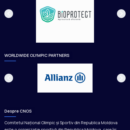
p
m
a
ă
g
t
e
o
a
r
e
WORLDWIDE OLYMPIC PARTNERS
Despre CNOS
Comitetul Național Olimpic și Sportiv din Republica Moldova
este o organizație sportivă din Republica Moldova, care își