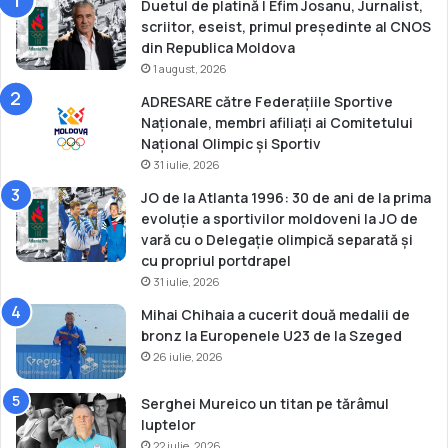
a
6
Duetul de platină | Efim Josanu, Jurnalist,
p
scriitor, eseist, primul președinte al CNOS
r
din Republica Moldova
e
1 august, 2026
ș
ADRESARE către Federațiile Sportive
e
Naționale, membri afiliați ai Comitetului
d
Național Olimpic și Sportiv
i
31 iulie, 2026
n
t
JO de la Atlanta 1996: 30 de ani de la prima
e
evoluție a sportivilor moldoveni la JO de
l
vară cu o Delegație olimpică separată și
u
cu propriul portdrapel
i
31 iulie, 2026
C
Mihai Chihaia a cucerit două medalii de
I
bronz la Europenele U23 de la Szeged
O
26 iulie, 2026
T
h
o
Serghei Mureico un titan pe tărâmul
m
luptelor
a
22 iulie, 2026