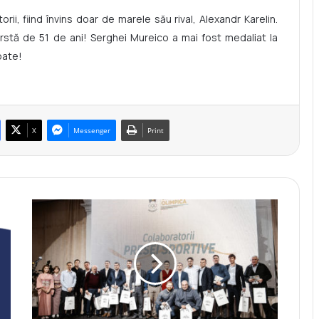
orii, fiind învins doar de marele său rival, Alexandr Karelin.
ârstă de 51 de ani! Serghei Mureico a mai fost medaliat la
oate!
X
Messenger
Print
2
i
u
l
i
e
-
Z