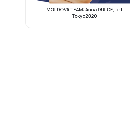
E
A
MOLDOVA TEAM: Anna DULCE, tir |
M
Tokyo2020
:
A
n
n
a
D
U
L
C
E
,
t
i
r
|
T
o
k