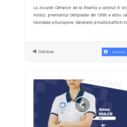
La Jocurile Olimpice de la Atlanta a obținut 6 vict
Astăzi, premiantul Olimpiadei din 1996 a atins v
Mondiale și Europene. Sănătate și multă baftă în t
Distribuie
Facebook
M
O
L
D
O
V
A
T