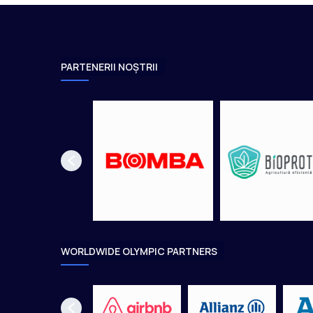
y
o
2
0
2
PARTENERII NOȘTRII
0
WORLDWIDE OLYMPIC PARTNERS