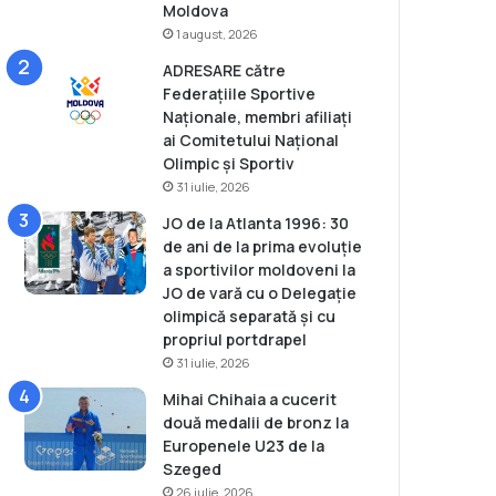
Moldova
1 august, 2026
ADRESARE către
Federațiile Sportive
Naționale, membri afiliați
ai Comitetului Național
Olimpic și Sportiv
31 iulie, 2026
JO de la Atlanta 1996: 30
de ani de la prima evoluție
a sportivilor moldoveni la
JO de vară cu o Delegație
olimpică separată și cu
propriul portdrapel
31 iulie, 2026
Mihai Chihaia a cucerit
două medalii de bronz la
Europenele U23 de la
Szeged
26 iulie, 2026