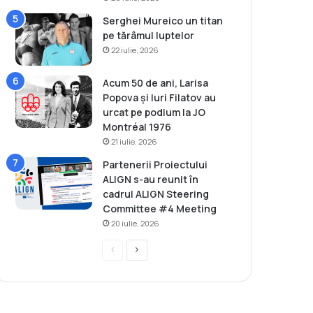
Serghei Mureico un titan
pe tărâmul luptelor
22 iulie, 2026
Acum 50 de ani, Larisa
Popova și Iuri Filatov au
urcat pe podium la JO
Montréal 1976
21 iulie, 2026
Partenerii Proiectului
ALIGN s-au reunit în
cadrul ALIGN Steering
Committee #4 Meeting
20 iulie, 2026
P
P
r
a
e
g
v
i