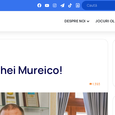
Facebook
YouTube
Instagram
Telegram
TikTok
Office
DESPRE NOI
JOCURI OL
ghei Mureico!
1.393