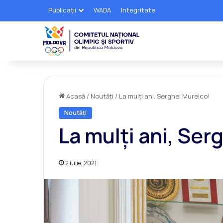
Publicații
WADA
Integritate
Acasă
/
Noutăți
/
La mulți ani, Serghei Mureico!
Noutăți
La mulți ani, Ser
2 iulie, 2021