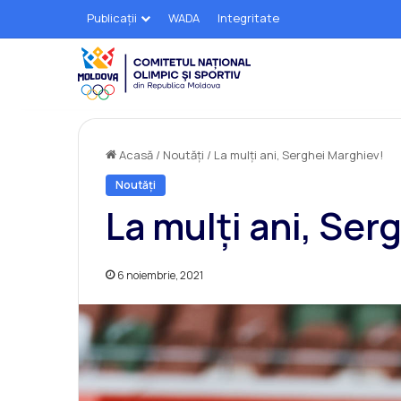
Publicații
WADA
Integritate
Acasă
/
Noutăți
/
La mulți ani, Serghei Marghiev!
Noutăți
La mulți ani, Ser
6 noiembrie, 2021