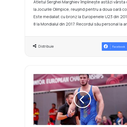
Atletul Serghei Marghiev împlinește astăzi vârsta 
la Jocurile Olimpice, reușind pentru a doua oară con
Este medaliat cu bronz la Europenele U23 din 2013
8 la Mondialul din 2017. Recordul său personal la a
Distribuie
Facebook
R
a
d
u
L
e
f
t
e