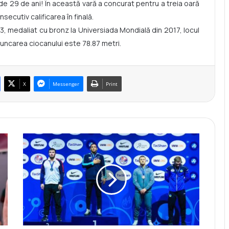
de 29 de ani! În această vară a concurat pentru a treia oară
secutiv calificarea în finală.
, medaliat cu bronz la Universiada Mondială din 2017, locul
runcarea ciocanului este 78.87 metri.
X
Messenger
Print
R
a
d
u
L
e
f
t
e