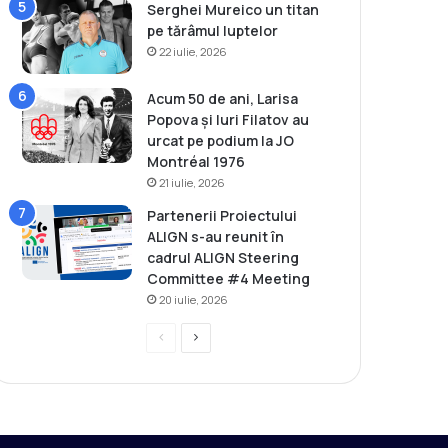
Serghei Mureico un titan
pe tărâmul luptelor
22 iulie, 2026
Acum 50 de ani, Larisa
Popova și Iuri Filatov au
urcat pe podium la JO
Montréal 1976
21 iulie, 2026
Partenerii Proiectului
ALIGN s-au reunit în
cadrul ALIGN Steering
Committee #4 Meeting
20 iulie, 2026
P
P
r
a
e
g
v
i