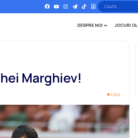
Facebook
YouTube
Instagram
Telegram
TikTok
Office
DESPRE NOI
JOCURI OL
ghei Marghiev!
1.200