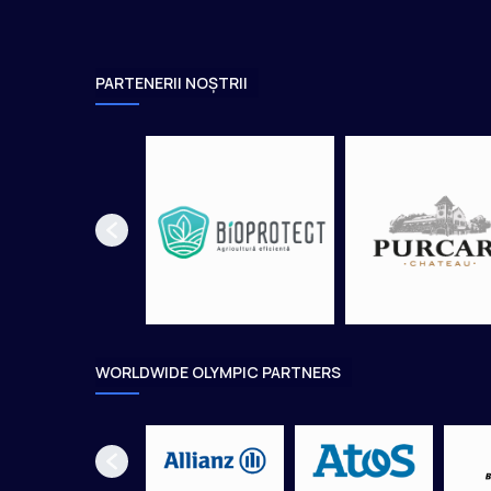
a
l
u
l
PARTENERII NOȘTRII
u
i
U
n
d
e
r
2
3
WORLDWIDE OLYMPIC PARTNERS