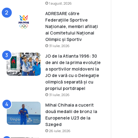
1 august, 2026
ADRESARE către
Federațiile Sportive
Naționale, membri afiliați
ai Comitetului Național
Olimpic și Sportiv
31 iulie, 2026
JO de la Atlanta 1996: 30
de ani de la prima evoluție
a sportivilor moldoveni la
JO de vară cu o Delegație
olimpică separată și cu
propriul portdrapel
31 iulie, 2026
Mihai Chihaia a cucerit
două medalii de bronz la
Europenele U23 de la
Szeged
26 iulie, 2026