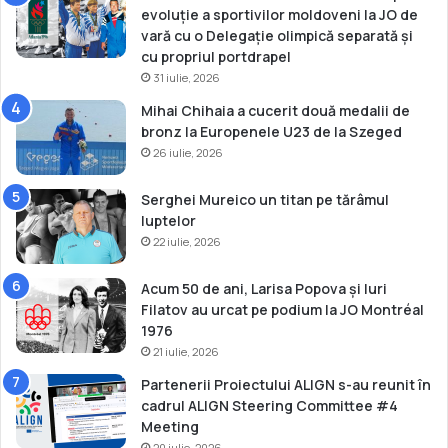
evoluție a sportivilor moldoveni la JO de
vară cu o Delegație olimpică separată și
cu propriul portdrapel
31 iulie, 2026
Mihai Chihaia a cucerit două medalii de
bronz la Europenele U23 de la Szeged
26 iulie, 2026
Serghei Mureico un titan pe tărâmul
luptelor
22 iulie, 2026
Acum 50 de ani, Larisa Popova și Iuri
Filatov au urcat pe podium la JO Montréal
1976
21 iulie, 2026
Partenerii Proiectului ALIGN s-au reunit în
cadrul ALIGN Steering Committee #4
Meeting
20 iulie, 2026