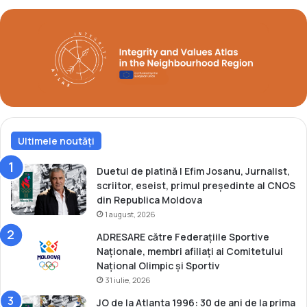
o
i
v
l
a
a
A
u
s
t
r
a
Ultimele noutăți
l
i
a
Duetul de platină | Efim Josanu, Jurnalist,
n
scriitor, eseist, primul președinte al CNOS
O
din Republica Moldova
p
1 august, 2026
e
ADRESARE către Federațiile Sportive
n
Naționale, membri afiliați ai Comitetului
Național Olimpic și Sportiv
31 iulie, 2026
JO de la Atlanta 1996: 30 de ani de la prima