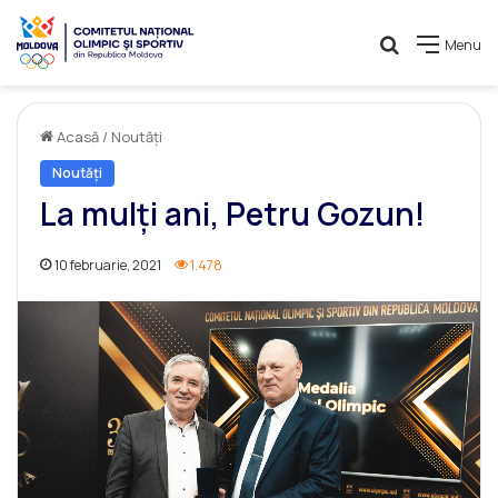
Caută
Menu
Acasă
/
Noutăți
Noutăți
La mulți ani, Petru Gozun!
10 februarie, 2021
1.478