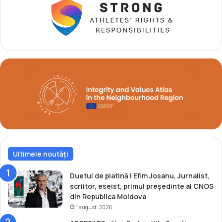
a
r
m
g
p
h
i
e
o
i
n
T
m
a
o
r
n
n
d
o
i
v
a
s
l
c
!
h
Ultimele noutăți
i
ș
i
Duetul de platină | Efim Josanu, Jurnalist,
d
scriitor, eseist, primul președinte al CNOS
u
din Republica Moldova
b
1 august, 2026
l