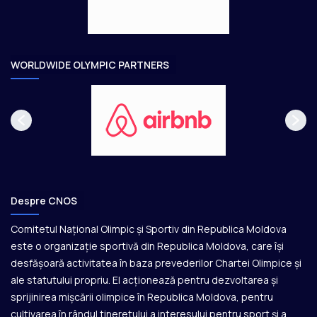
e
o
a
r
e
WORLDWIDE OLYMPIC PARTNERS
Despre CNOS
Comitetul Național Olimpic și Sportiv din Republica Moldova
este o organizație sportivă din Republica Moldova, care își
desfășoară activitatea în baza prevederilor Chartei Olimpice și
ale statutului propriu. El acționează pentru dezvoltarea și
sprijinirea mișcării olimpice în Republica Moldova, pentru
cultivarea în rândul tineretului a interesului pentru sport și a