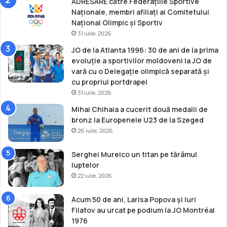
ADRESARE către Federațiile Sportive
o
Naționale, membri afiliați ai Comitetului
u
Național Olimpic și Sportiv
l
31 iulie, 2026
I
v
JO de la Atlanta 1996: 30 de ani de la prima
a
evoluție a sportivilor moldoveni la JO de
n
vară cu o Delegație olimpică separată și
C
cu propriul portdrapel
o
31 iulie, 2026
r
Mihai Chihaia a cucerit două medalii de
ș
bronz la Europenele U23 de la Szeged
u
26 iulie, 2026
n
o
v
Serghei Mureico un titan pe tărâmul
ș
luptelor
i
22 iulie, 2026
A
l
Acum 50 de ani, Larisa Popova și Iuri
e
Filatov au urcat pe podium la JO Montréal
x
1976