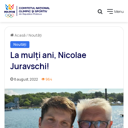
Caută
Menu
Acasă
/
Noutăți
Noutăți
La mulți ani, Nicolae
Juravschi!
8 august, 2022
964