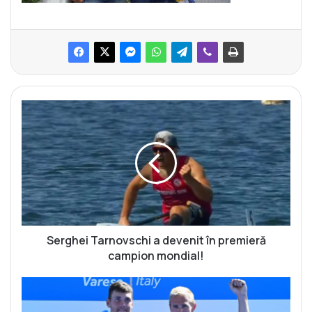
S
e
r
g
h
e
i
T
a
r
Serghei Tarnovschi a devenit în premieră
n
campion mondial!
o
v
A
s
.