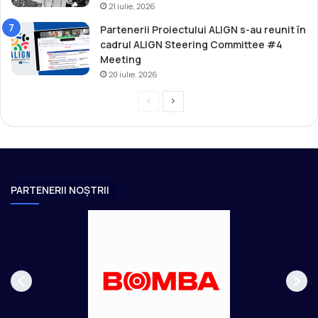
a
21 iulie, 2026
n
Partenerii Proiectului ALIGN s-au reunit în
d
cadrul ALIGN Steering Committee #4
r
Meeting
B
20 iulie, 2026
u
l
P
P
a
t
r
a
e
g
v
i
i
n
PARTENERII NOȘTRII
o
a
u
u
s
r
p
m
a
ă
g
t