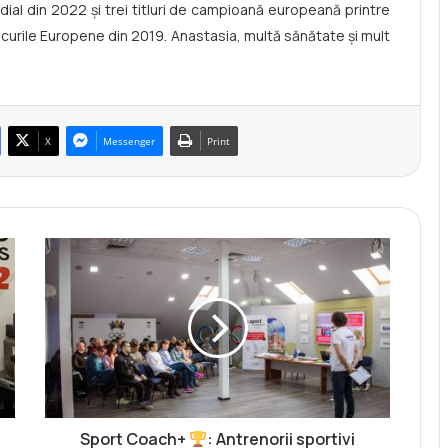
ndial din 2022 și trei titluri de campioană europeană printre
curile Europene din 2019. Anastasia, multă sănătate și mult
X
Messenger
Print
S
p
o
r
t
C
o
a
c
h
Sport Coach+
: Antrenorii sportivi