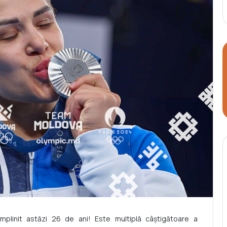
împlinit astăzi 26 de ani! Este multiplă câștigătoare a