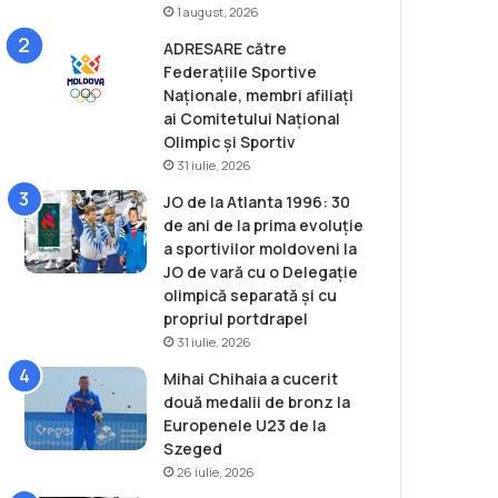
1 august, 2026
ADRESARE către
Federațiile Sportive
Naționale, membri afiliați
ai Comitetului Național
Olimpic și Sportiv
31 iulie, 2026
JO de la Atlanta 1996: 30
de ani de la prima evoluție
a sportivilor moldoveni la
JO de vară cu o Delegație
olimpică separată și cu
propriul portdrapel
31 iulie, 2026
Mihai Chihaia a cucerit
două medalii de bronz la
Europenele U23 de la
Szeged
26 iulie, 2026