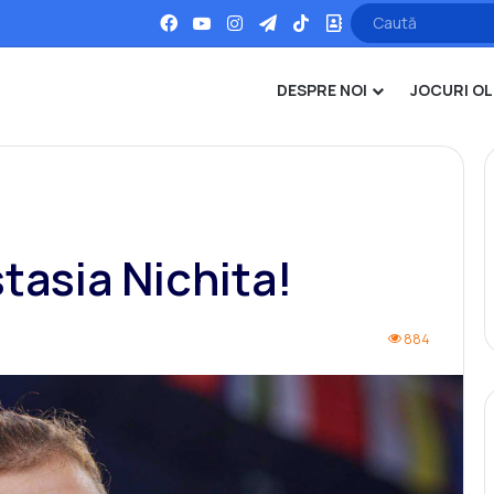
Facebook
YouTube
Instagram
Telegram
TikTok
Office
DESPRE NOI
JOCURI OL
stasia Nichita!
884