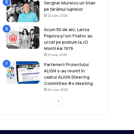
Serghei Mureico un titan
pe tărâmul luptelor
22 iulie, 2026
Acum 50 de ani, Larisa
Popova și Iuri Filatov au
urcat pe podium la JO
Montréal 1976
21 iulie, 2026
Partenerii Proiectului
ALIGN s-au reunit în
cadrul ALIGN Steering
Committee #4 Meeting
20 iulie, 2026
P
P
r
a
e
g
v
i