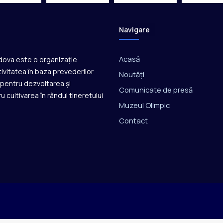
i
v
u
Navigare
l
n
Acasă
ldova este o organizație
e
r
ivitatea în baza prevederilor
Noutăți
a
ă pentru dezvoltarea și
Comunicate de presă
b
u cultivarea în rândul tineretului
i
Muzeul Olimpic
l
Contact
i