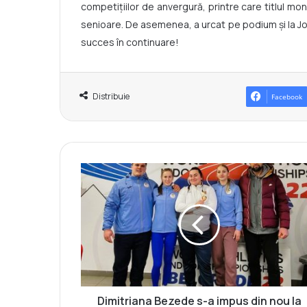
competițiilor de anvergură, printre care titlul mo
senioare. De asemenea, a urcat pe podium și la Jo
succes în continuare!
Distribuie
Facebook
D
i
m
i
t
r
i
a
n
a
Dimitriana Bezede s-a impus din nou la