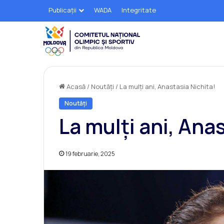
Publicații
WADA
Integritate
Acasă
/
Noutăți
/
La mulți ani, Anastasia Nichita!
Noutăți
La mulți ani, Ana
19 februarie, 2025