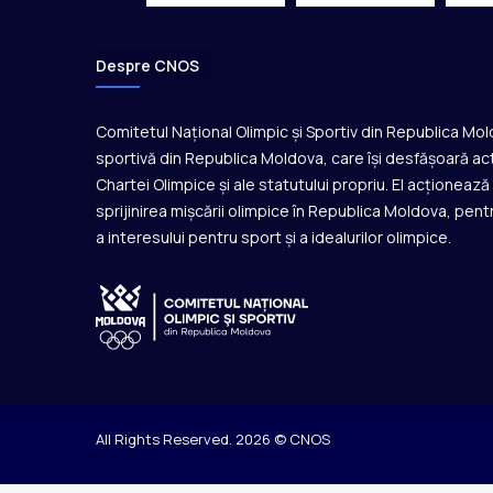
s
a
l
Despre CNOS
ă
Comitetul Național Olimpic și Sportiv din Republica Mo
sportivă din Republica Moldova, care își desfășoară act
Chartei Olimpice și ale statutului propriu. El acționeaz
sprijinirea mișcării olimpice în Republica Moldova, pentr
a interesului pentru sport și a idealurilor olimpice.
All Rights Reserved. 2026 © CNOS