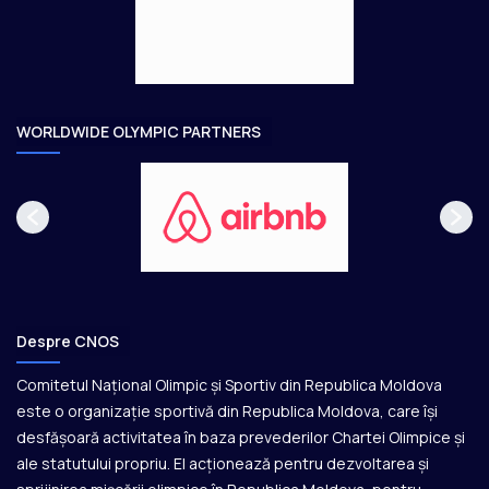
g
t
e
o
a
r
e
WORLDWIDE OLYMPIC PARTNERS
Despre CNOS
Comitetul Național Olimpic și Sportiv din Republica Moldova
este o organizație sportivă din Republica Moldova, care își
desfășoară activitatea în baza prevederilor Chartei Olimpice și
ale statutului propriu. El acționează pentru dezvoltarea și