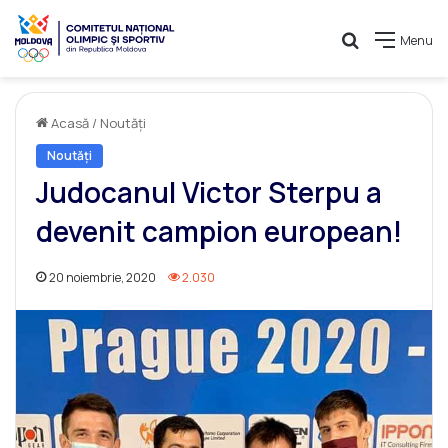
Caută
Menu
Acasă
/
Noutăți
Noutăți
Judocanul Victor Sterpu a
devenit campion european!
20 noiembrie, 2020
2.030