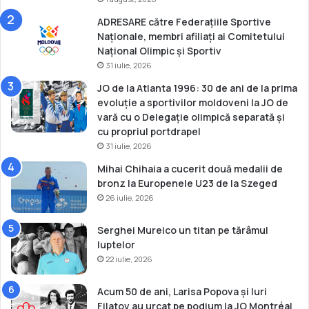
l
e
ADRESARE către Federațiile Sportive
u
d
Naționale, membri afiliați ai Comitetului
i
e
Național Olimpic și Sportiv
p
j
31 iulie, 2026
n
u
e
n
JO de la Atlanta 1996: 30 de ani de la prima
u
i
evoluție a sportivilor moldoveni la JO de
m
o
vară cu o Delegație olimpică separată și
a
r
cu propriul portdrapel
t
i
31 iulie, 2026
i
Mihai Chihaia a cucerit două medalii de
c
bronz la Europenele U23 de la Szeged
26 iulie, 2026
Serghei Mureico un titan pe tărâmul
luptelor
22 iulie, 2026
Acum 50 de ani, Larisa Popova și Iuri
Filatov au urcat pe podium la JO Montréal