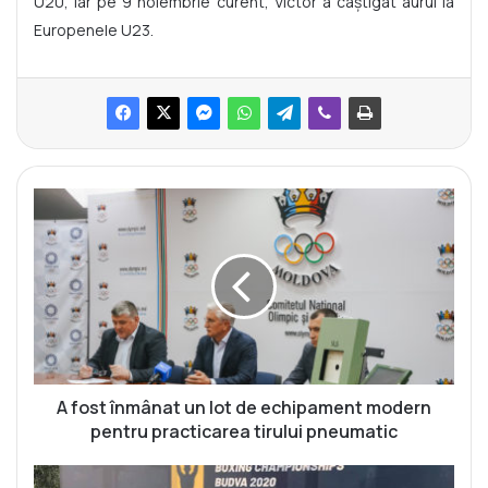
U20, iar pe 9 noiembrie curent, Victor a câștigat aurul la
Europenele U23.
A
f
o
s
t
î
n
m
â
n
A fost înmânat un lot de echipament modern
a
pentru practicarea tirului pneumatic
t
u
B