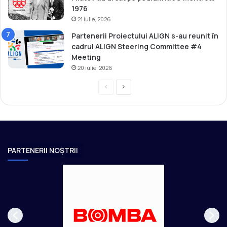
1976
21 iulie, 2026
Partenerii Proiectului ALIGN s-au reunit în
cadrul ALIGN Steering Committee #4
Meeting
20 iulie, 2026
P
P
r
a
e
g
v
i
i
n
PARTENERII NOȘTRII
o
a
u
u
s
r
p
m
a
ă