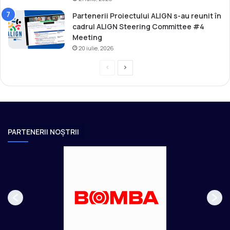
Partenerii Proiectului ALIGN s-au reunit în
cadrul ALIGN Steering Committee #4
Meeting
20 iulie, 2026
P
P
r
a
e
g
v
i
i
n
PARTENERII NOȘTRII
o
a
u
u
s
r
p
m
a
ă
g
t
e
o