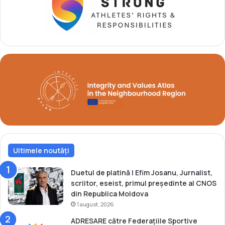
i
l
a
”
Z
a
g
r
e
b
O
p
e
n
”
Ultimele noutăți
Duetul de platină | Efim Josanu, Jurnalist,
scriitor, eseist, primul președinte al CNOS
din Republica Moldova
1 august, 2026
ADRESARE către Federațiile Sportive