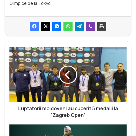
Olimpice de la Tokyo.
L
u
p
t
ă
t
o
r
i
i
Luptătorii moldoveni au cucerit 5 medalii la
m
”Zagreb Open”
o
l
L
d
a