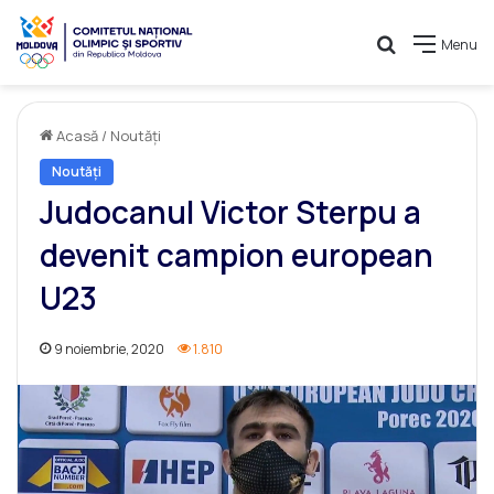
Caută
Menu
Acasă
/
Noutăți
Noutăți
Judocanul Victor Sterpu a
devenit campion european
U23
9 noiembrie, 2020
1.810