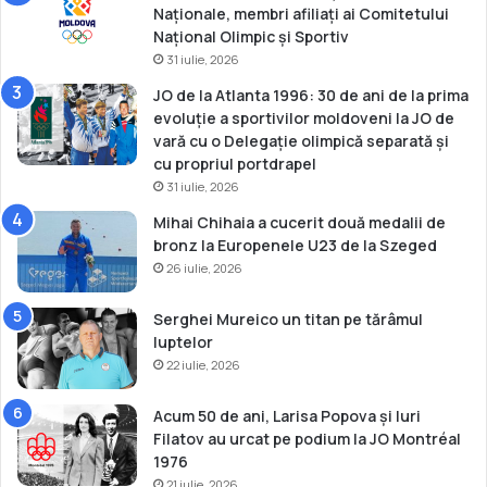
Naționale, membri afiliați ai Comitetului
Național Olimpic și Sportiv
31 iulie, 2026
JO de la Atlanta 1996: 30 de ani de la prima
evoluție a sportivilor moldoveni la JO de
vară cu o Delegație olimpică separată și
cu propriul portdrapel
31 iulie, 2026
Mihai Chihaia a cucerit două medalii de
bronz la Europenele U23 de la Szeged
26 iulie, 2026
Serghei Mureico un titan pe tărâmul
luptelor
22 iulie, 2026
Acum 50 de ani, Larisa Popova și Iuri
Filatov au urcat pe podium la JO Montréal
1976
21 iulie, 2026