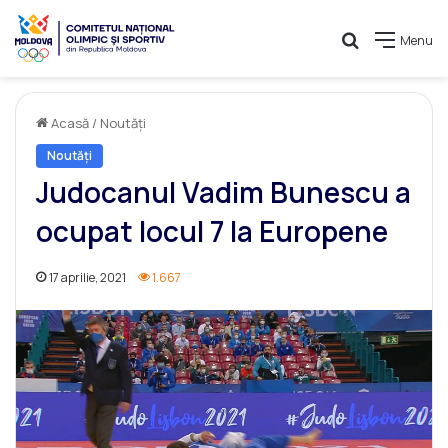
Caută
Menu
Acasă
/
Noutăți
Noutăți
Judocanul Vadim Bunescu a
ocupat locul 7 la Europene
17 aprilie, 2021
1.667