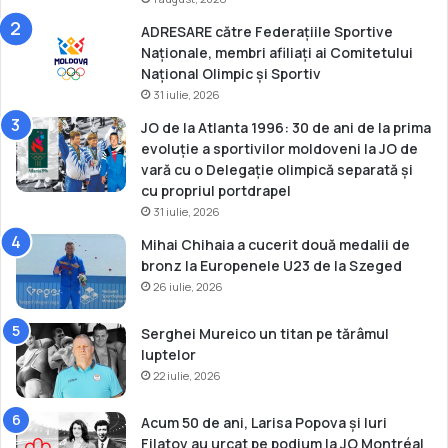
e
ADRESARE către Federațiile Sportive
l
Naționale, membri afiliați ai Comitetului
u
Național Olimpic și Sportiv
p
31 iulie, 2026
t
e
JO de la Atlanta 1996: 30 de ani de la prima
evoluție a sportivilor moldoveni la JO de
vară cu o Delegație olimpică separată și
cu propriul portdrapel
31 iulie, 2026
Mihai Chihaia a cucerit două medalii de
bronz la Europenele U23 de la Szeged
26 iulie, 2026
Serghei Mureico un titan pe tărâmul
luptelor
22 iulie, 2026
Acum 50 de ani, Larisa Popova și Iuri
Filatov au urcat pe podium la JO Montréal