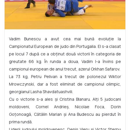
Vadim Bunescu a avut cea mai bună evoluție la
Campionatul European de judo din Portugalia. El s-a clasat
pe locul 7 după ce a obținut două victorii în categoria de
greutate 66 kg. În runda a doua, Vadim l-a învins pe
campionul european de anul trecut, azerul Orkhan Safarov.
La 73 kg, Petru Pelivan a trecut de polonezul Wiktor
Mrowczynski, dar a fost eliminat de campionul olimpic,
georgianul Lasha Shavdatuashvili.
Cu o victorie s-a ales și Cristina Blanaru. Alți 5 judocani
moldoveni, Cornel Andrieș, Nicolae Foca, Dorin
Goțonoagă, Cătălin Marian și Ana Budescu au pierdut în
prima rundă.
Liderii judoului moldovenesc, Denis Vieru și Victor Sterpu