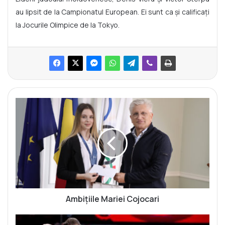
au lipsit de la Campionatul European. Ei sunt ca și calificați
la Jocurile Olimpice de la Tokyo.
A
m
b
i
ț
i
i
l
e
M
Ambițiile Mariei Cojocari
a
r
M