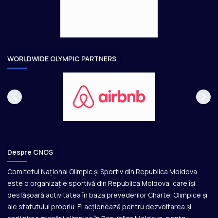
g
t
e
o
a
r
e
WORLDWIDE OLYMPIC PARTNERS
Despre CNOS
Comitetul Național Olimpic și Sportiv din Republica Moldova
este o organizație sportivă din Republica Moldova, care își
desfășoară activitatea în baza prevederilor Chartei Olimpice și
ale statutului propriu. El acționează pentru dezvoltarea și