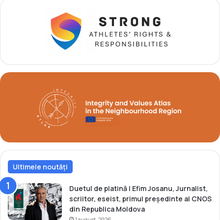
n
t
r
u
b
r
o
n
z
l
a
E
u
r
o
p
Ultimele noutăți
e
n
e
Duetul de platină | Efim Josanu, Jurnalist,
l
scriitor, eseist, primul președinte al CNOS
e
din Republica Moldova
d
1 august, 2026