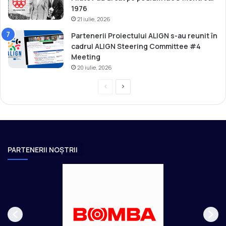
1976
21 iulie, 2026
Partenerii Proiectului ALIGN s-au reunit în
cadrul ALIGN Steering Committee #4
Meeting
20 iulie, 2026
P
P
r
a
e
g
v
i
i
n
PARTENERII NOȘTRII
o
a
u
u
s
r
p
m
a
ă