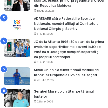
scriitor, eseist, primul președinte al CNOS
din Republica Moldova
1 august, 2026
ADRESARE către Federațiile Sportive
Naționale, membri afiliați ai Comitetului
Național Olimpic și Sportiv
31 iulie, 2026
JO de la Atlanta 1996: 30 de ani de la prima
evoluție a sportivilor moldoveni la JO de
vară cu o Delegație olimpică separată și
cu propriul portdrapel
31 iulie, 2026
Mihai Chihaia a cucerit două medalii de
bronz la Europenele U23 de la Szeged
26 iulie, 2026
Serghei Mureico un titan pe tărâmul
luptelor
22 iulie, 2026