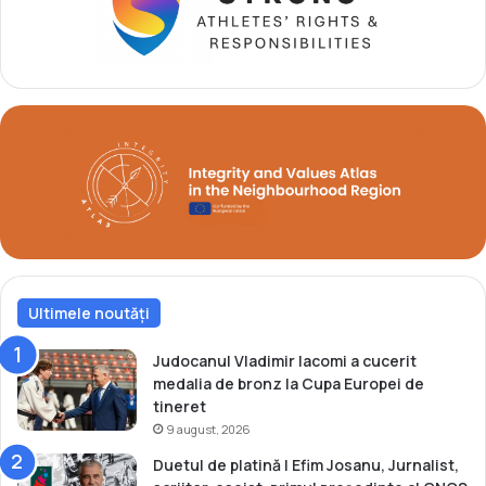
e
ț
O
i
l
e
i
a
m
J
p
o
i
c
c
u
e
r
i
l
o
r
Ultimele noutăți
O
l
i
Judocanul Vladimir Iacomi a cucerit
m
medalia de bronz la Cupa Europei de
p
tineret
i
9 august, 2026
c
Duetul de platină | Efim Josanu, Jurnalist,
e