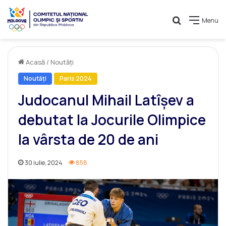
Caută
Menu
Acasă
/
Noutăți
Noutăți
Paris 2024
Judocanul Mihail Latîșev a
debutat la Jocurile Olimpice
la vârsta de 20 de ani
30 iulie, 2024
858