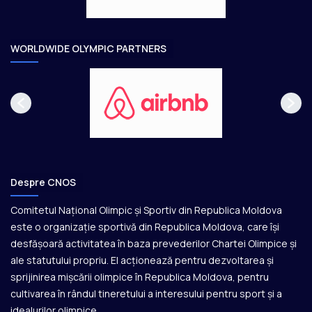
a
r
e
WORLDWIDE OLYMPIC PARTNERS
Despre CNOS
Comitetul Național Olimpic și Sportiv din Republica Moldova
este o organizație sportivă din Republica Moldova, care își
desfășoară activitatea în baza prevederilor Chartei Olimpice și
ale statutului propriu. El acționează pentru dezvoltarea și
sprijinirea mișcării olimpice în Republica Moldova, pentru
cultivarea în rândul tineretului a interesului pentru sport și a
idealurilor olimpice.