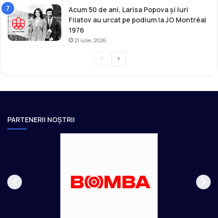
Acum 50 de ani, Larisa Popova și Iuri
Filatov au urcat pe podium la JO Montréal
1976
21 iulie, 2026
P
P
r
a
e
g
v
i
i
n
PARTENERII NOȘTRII
o
a
u
u
s
r
p
m
a
ă
g
t
e
o