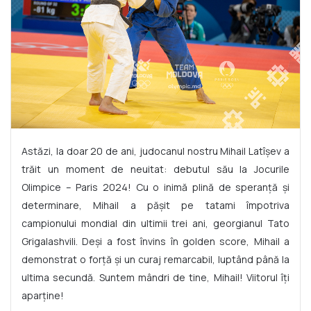
Astăzi, la doar 20 de ani, judocanul nostru Mihail Latîșev a
trăit un moment de neuitat: debutul său la Jocurile
Olimpice – Paris 2024! Cu o inimă plină de speranță și
determinare, Mihail a pășit pe tatami împotriva
campionului mondial din ultimii trei ani, georgianul Tato
Grigalashvili. Deși a fost învins în golden score, Mihail a
demonstrat o forță și un curaj remarcabil, luptând până la
ultima secundă. Suntem mândri de tine, Mihail! Viitorul îți
aparține!