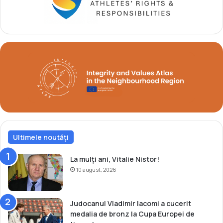
d
i
i
t
n
m
M
e
a
d
c
a
e
l
d
i
o
a
n
d
i
e
a
a
d
r
e
Ultimele noutăți
g
N
i
o
n
La mulți ani, Vitalie Nistor!
r
t
10 august, 2026
d
l
a
G
Judocanul Vladimir Iacomi a cucerit
r
medalia de bronz la Cupa Europei de
a