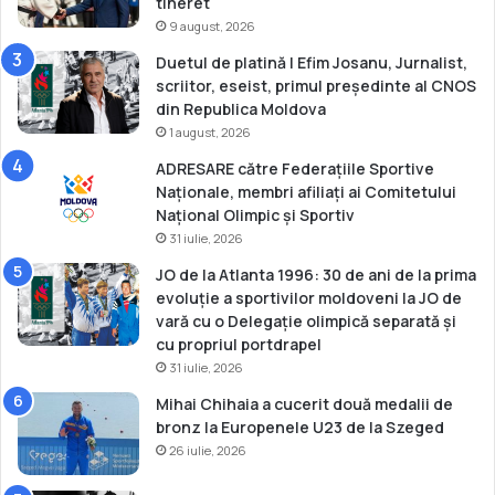
tineret
n
9 august, 2026
d
Duetul de platină | Efim Josanu, Jurnalist,
S
scriitor, eseist, primul președinte al CNOS
l
din Republica Moldova
a
1 august, 2026
m
-
ADRESARE către Federațiile Sportive
u
Naționale, membri afiliați ai Comitetului
l
Național Olimpic și Sportiv
M
31 iulie, 2026
o
n
JO de la Atlanta 1996: 30 de ani de la prima
g
evoluție a sportivilor moldoveni la JO de
o
vară cu o Delegație olimpică separată și
l
cu propriul portdrapel
i
31 iulie, 2026
e
Mihai Chihaia a cucerit două medalii de
i
bronz la Europenele U23 de la Szeged
26 iulie, 2026