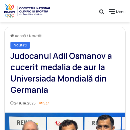
Caută
Menu
Acasă
/
Noutăți
Noutăți
Judocanul Adil Osmanov a
cucerit medalia de aur la
Universiada Mondială din
Germania
24 iulie, 2025
537