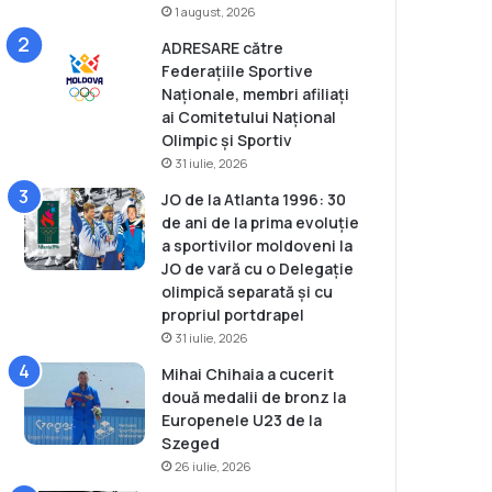
1 august, 2026
ADRESARE către
Federațiile Sportive
Naționale, membri afiliați
ai Comitetului Național
Olimpic și Sportiv
31 iulie, 2026
JO de la Atlanta 1996: 30
de ani de la prima evoluție
a sportivilor moldoveni la
JO de vară cu o Delegație
olimpică separată și cu
propriul portdrapel
31 iulie, 2026
Mihai Chihaia a cucerit
două medalii de bronz la
Europenele U23 de la
Szeged
26 iulie, 2026