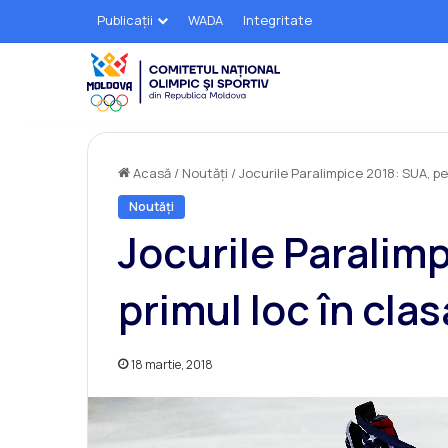
Publicații
WADA
Integritate
Acasă
/
Noutăți
/
Jocurile Paralimpice 2018: SUA, pe
Noutăți
Jocurile Paralim
primul loc în cla
18 martie, 2018