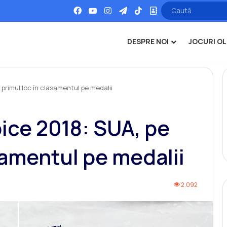
Facebook
YouTube
Instagram
Telegram
TikTok
Office
DESPRE NOI
JOCURI OL
 primul loc în clasamentul pe medalii
pice 2018: SUA, pe
samentul pe medalii
2.092