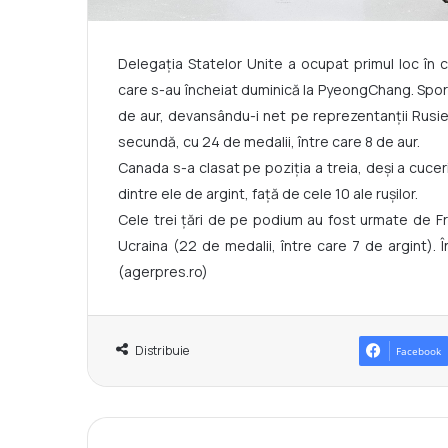
Delegaţia Statelor Unite a ocupat primul loc în c
care s-au încheiat duminică la PyeongChang. Sportiv
de aur, devansându-i net pe reprezentanţii Rusiei
secundă, cu 24 de medalii, între care 8 de aur.
Canada s-a clasat pe poziţia a treia, deşi a cucer
dintre ele de argint, faţă de cele 10 ale ruşilor.
Cele trei ţări de pe podium au fost urmate de Fra
Ucraina (22 de medalii, între care 7 de argint). Î
(agerpres.ro)
Distribuie
Facebook