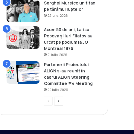
Serghei Mureico un titan
pe tărâmul luptelor
22 iulie, 2026
Acum 50 de ani, Larisa
Popova și Iuri Filatov au
urcat pe podium la JO
Montréal 1976
21 iulie, 2026
Partenerii Proiectului
ALIGN s-au reunit în
cadrul ALIGN Steering
Committee #4 Meeting
20 iulie, 2026
P
P
r
a
e
g
v
i