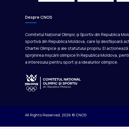
B
e
l
Despre CNOS
g
i
Comitetul Național Olimpic și Sportiv din Republica Mo
e
i
sportivă din Republica Moldova, care își desfășoară act
Chartei Olimpice și ale statutului propriu. El acționeaz
sprijinirea mișcării olimpice în Republica Moldova, pentr
a interesului pentru sport și a idealurilor olimpice.
All Rights Reserved. 2026 © CNOS