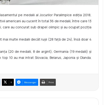
lasamentul pe medalii al Jocurilor Paralimpice ediţia 2018,
ii americani au cucerit în total 36 de medalii, între care 13
, care au concurat sub drapel olimpic şi au ocupat poziţia
it mai multe medalii decât ruşii (28 faţă de 24), însă doar 4
nţa (20 de medalii, 8 de argint), Germania (19 medalii) şi
n top 10 au mai intrat Slovacia, Belarus, Japonia și Olanda.
X
Messenger
Print