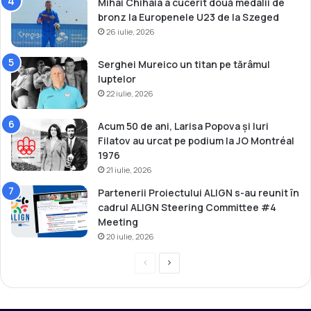
Mihai Chihaia a cucerit două medalii de
bronz la Europenele U23 de la Szeged
26 iulie, 2026
Serghei Mureico un titan pe tărâmul
luptelor
22 iulie, 2026
Acum 50 de ani, Larisa Popova și Iuri
Filatov au urcat pe podium la JO Montréal
1976
21 iulie, 2026
Partenerii Proiectului ALIGN s-au reunit în
cadrul ALIGN Steering Committee #4
Meeting
20 iulie, 2026
P
P
r
a
e
g