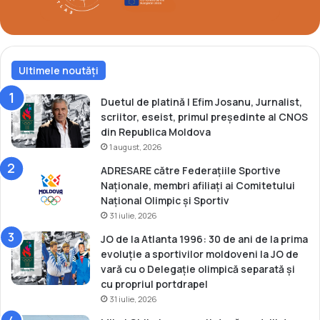
Ultimele noutăți
Duetul de platină | Efim Josanu, Jurnalist,
scriitor, eseist, primul președinte al CNOS
din Republica Moldova
1 august, 2026
ADRESARE către Federațiile Sportive
Naționale, membri afiliați ai Comitetului
Național Olimpic și Sportiv
31 iulie, 2026
JO de la Atlanta 1996: 30 de ani de la prima
evoluție a sportivilor moldoveni la JO de
vară cu o Delegație olimpică separată și
cu propriul portdrapel
31 iulie, 2026