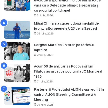
evoluție a sportivilor moldoveni la JO de
e
l
vară cu o Delegație olimpică separată și
r
a
cu propriul portdrapel
e
A
31 iulie, 2026
t
r
Mihai Chihaia a cucerit două medalii de
c
bronz la Europenele U23 de la Szeged
h
26 iulie, 2026
a
i
a
Serghei Mureico un titan pe tărâmul
O
luptelor
l
22 iulie, 2026
y
m
Acum 50 de ani, Larisa Popova și Iuri
p
Filatov au urcat pe podium la JO Montréal
i
1976
a
21 iulie, 2026
Partenerii Proiectului ALIGN s-au reunit în
cadrul ALIGN Steering Committee #4
Meeting
20 iulie, 2026