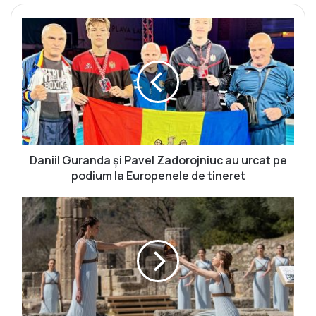
D
a
n
i
i
l
G
u
r
a
Daniil Guranda și Pavel Zadorojniuc au urcat pe
n
podium la Europenele de tineret
d
a
F
ș
l
i
a
P
c
a
ă
v
r
e
a
l
O