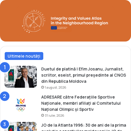
o
d
d
e
i
l
u
a
m
P
l
a
a
r
E
i
u
s
r
Ultimele noutăți
a
o
f
p
o
Duetul de platină | Efim Josanu, Jurnalist,
e
s
scriitor, eseist, primul președinte al CNOS
n
t
din Republica Moldova
e
a
1 august, 2026
l
p
ADRESARE către Federațiile Sportive
e
r
Naționale, membri afiliați ai Comitetului
d
i
Național Olimpic și Sportiv
e
n
31 iulie, 2026
t
s
i
ă
JO de la Atlanta 1996: 30 de ani de la prima
n
,