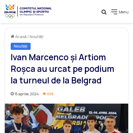
Caută
Menu
Acasă
/
Noutăți
Noutăți
Ivan Marcenco și Artiom
Roșca au urcat pe podium
la turneul de la Belgrad
15 aprilie, 2024
998