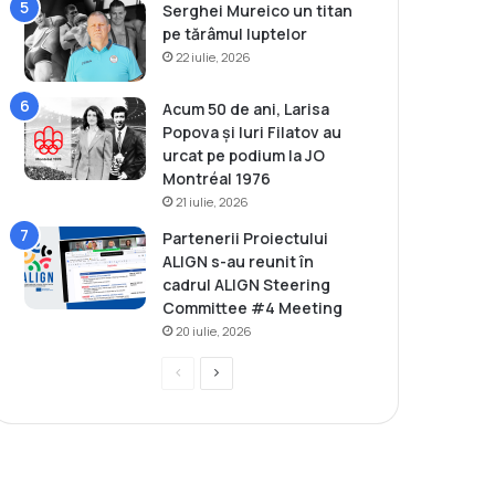
Serghei Mureico un titan
pe tărâmul luptelor
22 iulie, 2026
Acum 50 de ani, Larisa
Popova și Iuri Filatov au
urcat pe podium la JO
Montréal 1976
21 iulie, 2026
Partenerii Proiectului
ALIGN s-au reunit în
cadrul ALIGN Steering
Committee #4 Meeting
20 iulie, 2026
P
P
r
a
e
g
v
i