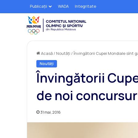
Publicații
WADA
Integritate
Acasă
/
Noutăți
/
Învingătorii Cupei Mondiale sînt 
Noutăți
Învingătorii Cupe
de noi concursur
31 mai, 2016