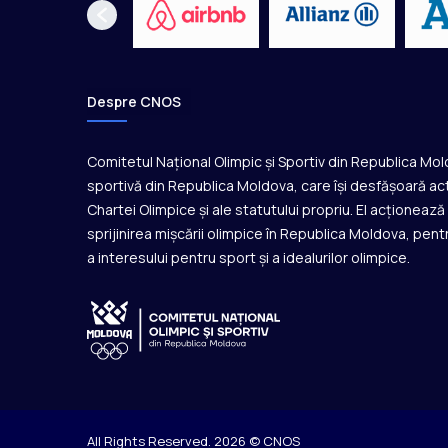
a
r
a
c
l
Despre CNOS
i
a
Comitetul Național Olimpic și Sportiv din Republica Mo
sportivă din Republica Moldova, care își desfășoară act
Chartei Olimpice și ale statutului propriu. El acționeaz
sprijinirea mișcării olimpice în Republica Moldova, pentr
a interesului pentru sport și a idealurilor olimpice.
All Rights Reserved. 2026 © CNOS