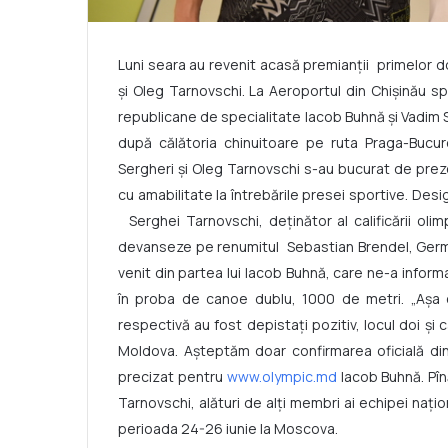
Luni seara au revenit acasă premianţii
primelor d
şi Oleg Tarnovschi. La Aeroportul din Chişinău sp
republicane de specialitate Iacob Buhnă şi Vadim S
după călătoria chinuitoare pe ruta Praga-Bucure
Sergheri şi Oleg Tarnovschi s-au bucurat de prez
cu amabilitate la întrebările presei sportive. Desi
Serghei Tarnovschi, deţinător al calificării olim
devanseze pe renumitul
Sebastian Brendel, Ger
venit din partea lui Iacob Buhnă, care ne-a informa
în proba de canoe dublu, 1000 de metri. „Aşa 
respectivă au fost depistaţi pozitiv, locul doi şi 
Moldova. Aşteptăm doar confirmarea oficială din 
precizat pentru
www.olympic.md
Iacob Buhnă. Pîn
Tarnovschi, alături de al
ț
i membri ai echipei na
ț
io
perioada 24-26 iunie la Moscova.