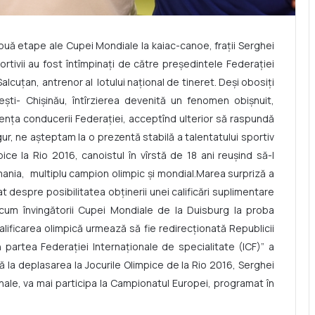
ouă etape ale Cupei Mondiale la kaiac-canoe, fraţii Serghei
ortivii au fost întîmpinaţi de către preşedintele Federaţiei
alcuţan, antrenor al
lotului naţional de tineret. Deşi obosiţi
şti- Chişinău, întîrzierea devenită un fenomen obişnuit,
enţa conducerii Federaţiei, acceptînd ulterior să raspundă
gur, ne aşteptam la o prezentă stabilă a talentatului sportiv
pice la Rio 2016, canoistul în vîrstă de 18 ani reuşind să-l
mania,
multiplu campion olimpic
ș
i mondial.Marea surpriză a
t despre posibilitatea obţinerii unei calificări suplimentare
cum învingătorii Cupei Mondiale de la Duisburg la proba
calificarea olimpică urmează să fie redirecţionată Republicii
partea Federaţiei Internaţionale de specialitate (ICF)” a
ă la deplasarea la Jocurile Olimpice de la Rio 2016, Serghei
nale, va mai participa la Campionatul Europei, programat în