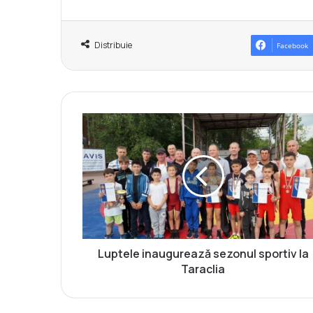
Distribuie
Facebook
L
u
p
t
e
l
e
i
n
a
Luptele inaugurează sezonul sportiv la
u
Taraclia
g
u
r