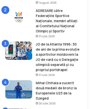
1 august, 2026
ADRESARE către
Federațiile Sportive
Naționale, membri afiliați
ai Comitetului Național
Olimpic și Sportiv
31 iulie, 2026
JO de la Atlanta 1996: 30
de ani de la prima evoluție
a sportivilor moldoveni la
JO de vară cu o Delegație
olimpică separată și cu
propriul portdrapel
31 iulie, 2026
Mihai Chihaia a cucerit
două medalii de bronz la
Europenele U23 de la
Szeged
26 iulie, 2026