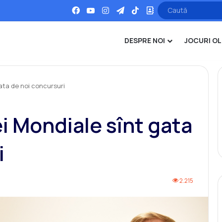
Facebook
YouTube
Instagram
Telegram
TikTok
Office
DESPRE NOI
JOCURI OL
gata de noi concursuri
i Mondiale sînt gata
i
2.215