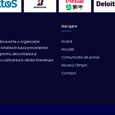
e
c
o
n
c
Navigare
u
r
s
Acasă
ldova este o organizație
ivitatea în baza prevederilor
Noutăți
ă pentru dezvoltarea și
Comunicate de presă
u cultivarea în rândul tineretului
Muzeul Olimpic
Contact