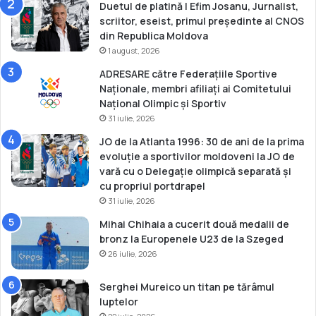
Duetul de platină | Efim Josanu, Jurnalist,
i
scriitor, eseist, primul președinte al CNOS
p
din Republica Moldova
r
1 august, 2026
i
n
ADRESARE către Federațiile Sportive
t
Naționale, membri afiliați ai Comitetului
r
Național Olimpic și Sportiv
e
31 iulie, 2026
v
JO de la Atlanta 1996: 30 de ani de la prima
e
evoluție a sportivilor moldoveni la JO de
t
vară cu o Delegație olimpică separată și
e
cu propriul portdrapel
r
31 iulie, 2026
a
n
Mihai Chihaia a cucerit două medalii de
i
bronz la Europenele U23 de la Szeged
26 iulie, 2026
Serghei Mureico un titan pe tărâmul
luptelor