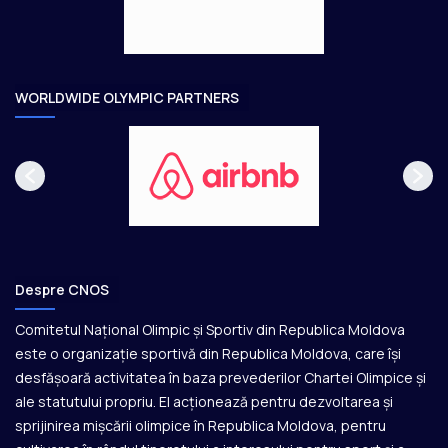
e
o
a
r
e
WORLDWIDE OLYMPIC PARTNERS
Despre CNOS
Comitetul Național Olimpic și Sportiv din Republica Moldova
este o organizație sportivă din Republica Moldova, care își
desfășoară activitatea în baza prevederilor Chartei Olimpice și
ale statutului propriu. El acționează pentru dezvoltarea și
sprijinirea mișcării olimpice în Republica Moldova, pentru