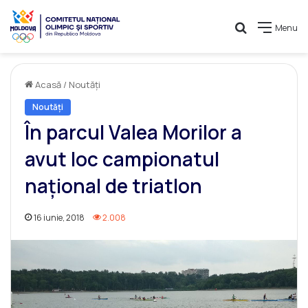
Caută
Menu
Acasă
/
Noutăți
Noutăți
În parcul Valea Morilor a
avut loc campionatul
naţional de triatlon
16 iunie, 2018
2.008