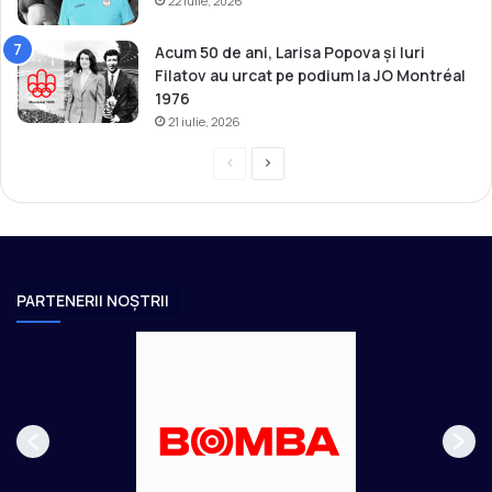
22 iulie, 2026
Acum 50 de ani, Larisa Popova și Iuri
Filatov au urcat pe podium la JO Montréal
1976
21 iulie, 2026
P
P
r
a
e
g
v
i
i
n
PARTENERII NOȘTRII
o
a
u
u
s
r
p
m
a
ă
g
t