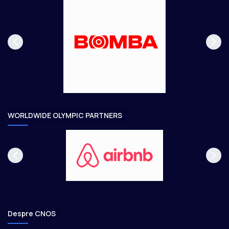
s
r
p
m
a
ă
g
t
e
o
a
r
e
WORLDWIDE OLYMPIC PARTNERS
Despre CNOS