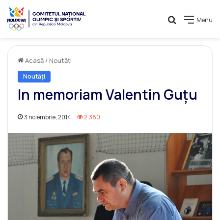
Caută
Menu
Acasă
/
Noutăți
Noutăți
In memoriam Valentin Guțu
3 noiembrie, 2014
2.380