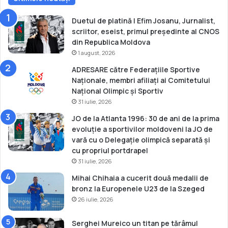
Duetul de platină | Efim Josanu, Jurnalist,
scriitor, eseist, primul președinte al CNOS
din Republica Moldova
1 august, 2026
ADRESARE către Federațiile Sportive
Naționale, membri afiliați ai Comitetului
Național Olimpic și Sportiv
31 iulie, 2026
JO de la Atlanta 1996: 30 de ani de la prima
evoluție a sportivilor moldoveni la JO de
vară cu o Delegație olimpică separată și
cu propriul portdrapel
31 iulie, 2026
Mihai Chihaia a cucerit două medalii de
bronz la Europenele U23 de la Szeged
26 iulie, 2026
Serghei Mureico un titan pe tărâmul