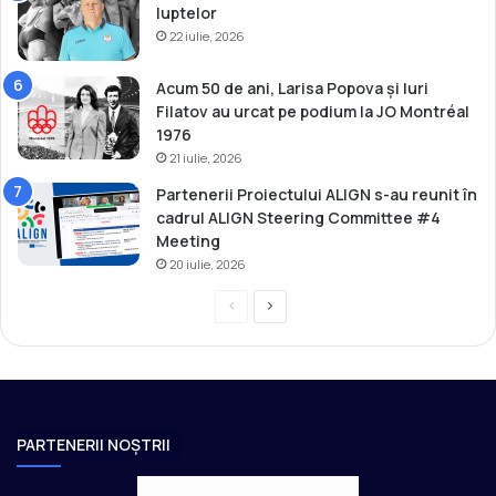
luptelor
22 iulie, 2026
Acum 50 de ani, Larisa Popova și Iuri
Filatov au urcat pe podium la JO Montréal
1976
21 iulie, 2026
Partenerii Proiectului ALIGN s-au reunit în
cadrul ALIGN Steering Committee #4
Meeting
20 iulie, 2026
P
P
r
a
e
g
v
i
i
n
PARTENERII NOȘTRII
o
a
u
u