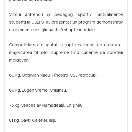
Viitorii antrenori și pedagogi sportivi, actualmente
studenți la USEFS, au prezentat un program demonstrativ
cu elemente din gimnastică și lupte marțiale.
Competiția s-a disputat la șapte categorii de greutate,
majoritatea titlurilor supreme fiind cucerite de sportivii
moldoveni:
60 kg. Octavian Nacu, Hîncești, CS „Petrocub”,
66 kg. Eugen Vreme, Chișinău,
73 kg. Veaceslav Plămădeală, Chișinău,
81 kg. Gavril Galeriel, Iași,