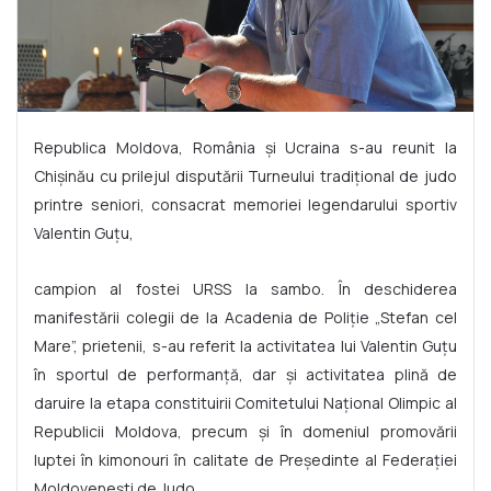
Republica Moldova, România și Ucraina s-au reunit la
Chișinău cu prilejul disputării Turneului tradițional de judo
printre seniori, consacrat memoriei legendarului sportiv
Valentin Guțu,
campion al fostei URSS la sambo. În deschiderea
manifestării colegii de la Acadenia de Poliție „Stefan cel
Mare”, prietenii, s-au referit la activitatea lui Valentin Guțu
în sportul de performanță, dar și activitatea plină de
daruire la etapa constituirii Comitetului Național Olimpic al
Republicii Moldova, precum și în domeniul promovării
luptei în kimonouri în calitate de Președinte al Federației
Moldovenești de Judo.