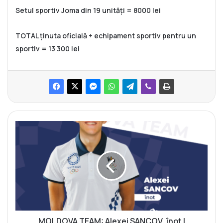
Setul sportiv Joma din 19 unități = 8000 lei
TOTAL ținuta oficială + echipament sportiv pentru un
sportiv = 13 300 lei
M
O
L
D
O
V
A
T
E
A
MOLDOVA TEAM: Alexei SANCOV, înot |