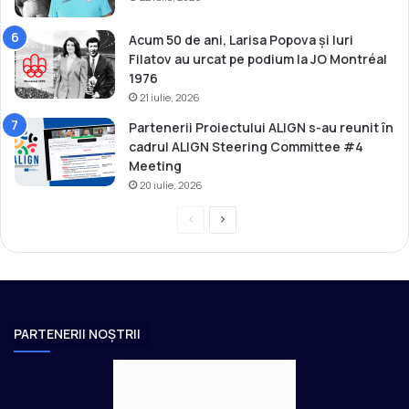
Acum 50 de ani, Larisa Popova și Iuri
Filatov au urcat pe podium la JO Montréal
1976
21 iulie, 2026
Partenerii Proiectului ALIGN s-au reunit în
cadrul ALIGN Steering Committee #4
Meeting
20 iulie, 2026
P
P
r
a
e
g
v
i
i
n
PARTENERII NOȘTRII
o
a
u
u
s
r