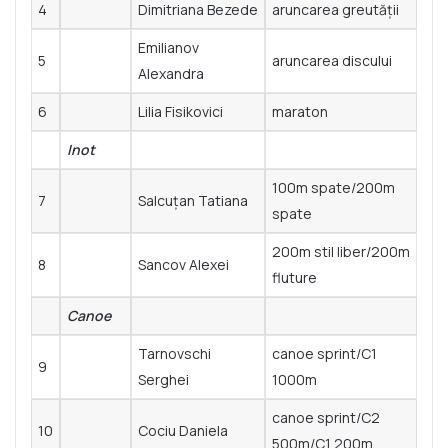
4
Dimitriana Bezede
aruncarea greutății
Emilianov
5
aruncarea discului
Alexandra
6
Lilia Fisikovici
maraton
Inot
100m spate/200m
7
Salcuțan Tatiana
spate
200m stil liber/200m
8
Sancov Alexei
fluture
Canoe
Tarnovschi
canoe sprint/C1
9
Serghei
1000m
canoe sprint/C2
10
Cociu Daniela
500m/C1 200m