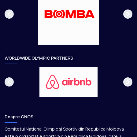
p
m
a
ă
g
t
e
o
a
r
e
WORLDWIDE OLYMPIC PARTNERS
Despre CNOS
Comitetul Național Olimpic și Sportiv din Republica Moldova
este o organizație sportivă din Republica Moldova, care își