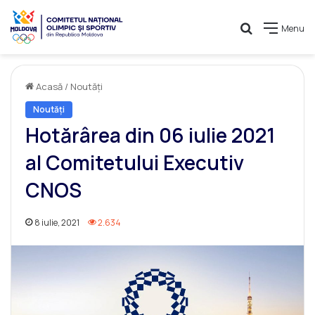
Caută
Menu
Acasă
/
Noutăți
Noutăți
Hotărârea din 06 iulie 2021
al Comitetului Executiv
CNOS
8 iulie, 2021
2.634