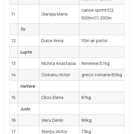
canoe sprint/C2
11
Olarașu Maria
500m/C1 200m
Tir
12
Dulce Anna
10m air pistol
Lupte
13
Nichita Anastasia
feminine/57kg
14
Ciobanu Victor
greco-romane/60kg
Haltere
15
Cîlcic Elena
87kg
Judo
16
Vieru Denis
66kg
17
Sterpu Victor
73kg