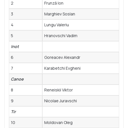
2
Frunză Ion
3
Marghiev Soslan
4
Lungu Valeriu
5
Hranovschi Vadim
Inot
6
Goreacev Alexandr
7
Karabetchi Evgheni
Canoe
8
Reneiskii Viktor
9
Nicolae Juravschi
Tir
10
Moldovan Oleg