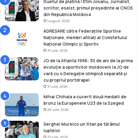
Duetul de platină | Efim Josanu, Jurnalist,
scriitor, eseist, primul președinte al CNOS
din Republica Moldova
1 august, 2026
ADRESARE către Federațiile Sportive
Naționale, membri afiliați ai Comitetului
Național Olimpic și Sportiv
31 iulie, 2026
JO de la Atlanta 1996: 30 de ani de la prima
evoluție a sportivilor moldoveni la JO de
vară cu o Delegație olimpică separată și
cu propriul portdrapel
31 iulie, 2026
Mihai Chihaia a cucerit două medalii de
bronz la Europenele U23 de la Szeged
26 iulie, 2026
Serghei Mureico un titan pe tărâmul
luptelor
22 iulie, 2026