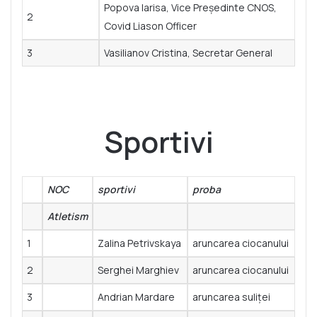
Popova larisa, Vice Președinte CNOS,
2
Covid Liason Officer
3
Vasilianov Cristina, Secretar General
Sportivi
NOC
sportivi
proba
Atletism
1
Zalina Petrivskaya
aruncarea ciocanului
2
Serghei Marghiev
aruncarea ciocanului
3
Andrian Mardare
aruncarea suliței