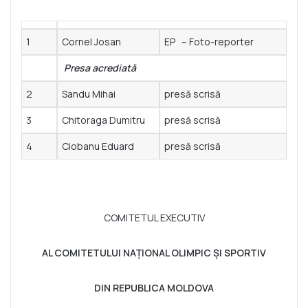
1
Cornel Josan
EP – Foto-reporter
Presa acrediată
2
Sandu Mihai
presă scrisă
3
Chitoraga Dumitru
presă scrisă
4
Ciobanu Eduard
presă scrisă
COMITETUL EXECUTIV
AL COMITETULUI NAŢIONAL OLIMPIC ȘI SPORTIV
DIN REPUBLICA MOLDOVA