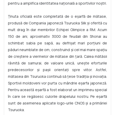
pentru a amplifica identitatea națională a sportivilor noștri.
Ținuta oficială este completată de o eșarfă de mătase,
produsă de Compania japoneză Tsuruoka Silk și oferită cu
mult drag în dar membrilor Echipei Olimpice a RM. Acum
150 de ani, aproximativ 3000 de feudali din Shonai au
schimbat sabia pe sapă, au defrișat mari porțiuni de
păduri neumblate de om, construind și cel mai mare spațiu
de creștere a viermelor de mătase din țară. Calea mătăsii
râvnită de samurai, de valoare unică, unește eforturile
predecesorilor și pașii orientați spre viitor. Astfel,
mătasea din Tsuruoka continuă să țese tradiția și inovația.
Sportivii moldoveni vor purta cu mândrie eșarfa japoneză.
Pentru această eșarfă a fost elaborat un imprimeu special
în care se regăsesc culorile drapelului nostru. Pe eșarfă
sunt de asemenea aplicate logo-urile CNOS și a primăriei
Tsuruoka.