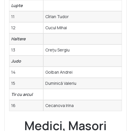
Lupte
11
Cîrlan Tudor
12
Cucul Mihai
Haltere
13
Crețu Sergiu
Judo
14
Golban Andrei
15
Duminică Valeriu
Tir cu arcul
16
Cecanova Irina
Medici, Masori