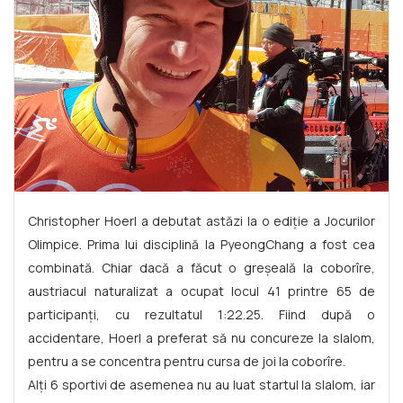
Christopher Hoerl a debutat astăzi la o ediție a Jocurilor
Olimpice. Prima lui disciplină la PyeongChang a fost cea
combinată. Chiar dacă a făcut o greșeală la coborîre,
austriacul naturalizat a ocupat locul 41 printre 65 de
participanți, cu rezultatul 1:22.25. Fiind după o
accidentare, Hoerl a preferat să nu concureze la slalom,
pentru a se concentra pentru cursa de joi la coborîre.
Alți 6 sportivi de asemenea nu au luat startul la slalom, iar