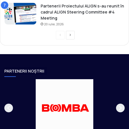
Partenerii Proiectului ALIGN s-au reunit în
cadrul ALIGN Steering Committee #4
Meeting
20 iulie, 2026
P
P
r
a
e
g
v
i
i
n
PARTENERII NOȘTRII
o
a
u
u
s
r
p
m
a
ă
g
t
e
o