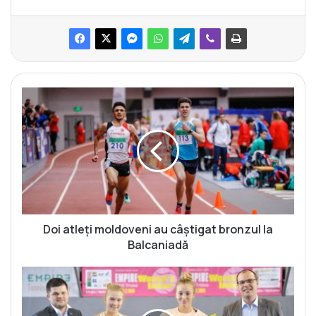
D
o
i
a
t
l
e
ț
i
m
Doi atleți moldoveni au câștigat bronzul la
o
Balcaniadă
l
d
A
o
n
v
a