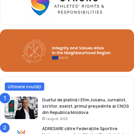
B
u
a
r
l
n
c
e
a
u
n
l
i
I
a
T
d
F
ă
d
i
n
S
Ultimele noutăți
l
o
v
Duetul de platină | Efim Josanu, Jurnalist,
a
scriitor, eseist, primul președinte al CNOS
c
din Republica Moldova
i
1 august, 2026
a
ADRESARE către Federațiile Sportive