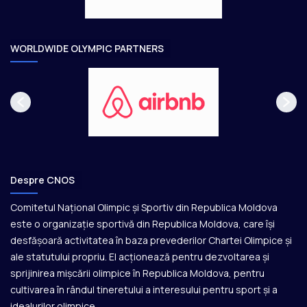
a
r
e
WORLDWIDE OLYMPIC PARTNERS
Despre CNOS
Comitetul Național Olimpic și Sportiv din Republica Moldova
este o organizație sportivă din Republica Moldova, care își
desfășoară activitatea în baza prevederilor Chartei Olimpice și
ale statutului propriu. El acționează pentru dezvoltarea și
sprijinirea mișcării olimpice în Republica Moldova, pentru
cultivarea în rândul tineretului a interesului pentru sport și a
idealurilor olimpice.