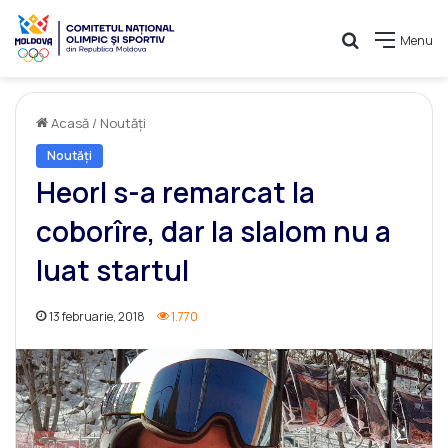
Caută
Menu
Acasă
/
Noutăți
Noutăți
Heorl s-a remarcat la
coborîre, dar la slalom nu a
luat startul
13 februarie, 2018
1.770