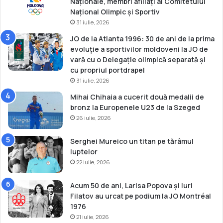
Naționale, membri afiliați ai Comitetului
Național Olimpic și Sportiv
31 iulie, 2026
JO de la Atlanta 1996: 30 de ani de la prima
evoluție a sportivilor moldoveni la JO de
vară cu o Delegație olimpică separată și
cu propriul portdrapel
31 iulie, 2026
Mihai Chihaia a cucerit două medalii de
bronz la Europenele U23 de la Szeged
26 iulie, 2026
Serghei Mureico un titan pe tărâmul
luptelor
22 iulie, 2026
Acum 50 de ani, Larisa Popova și Iuri
Filatov au urcat pe podium la JO Montréal
1976
21 iulie, 2026