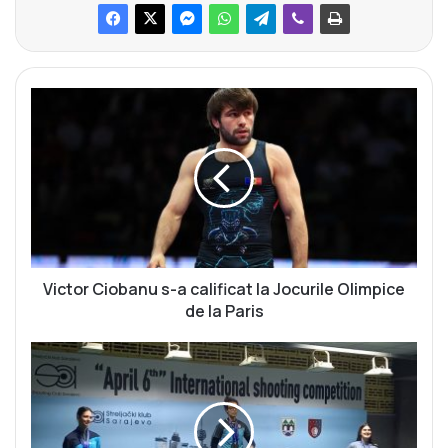
V
i
c
t
o
r
C
i
o
b
Victor Ciobanu s-a calificat la Jocurile Olimpice
a
de la Paris
n
u
Ț
s
i
-
n
a
t
c
a