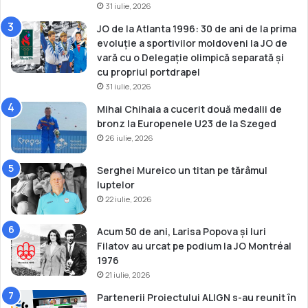
31 iulie, 2026
n
a
JO de la Atlanta 1996: 30 de ani de la prima
l
evoluție a sportivilor moldoveni la JO de
”
vară cu o Delegație olimpică separată și
6
cu propriul portdrapel
a
31 iulie, 2026
p
Mihai Chihaia a cucerit două medalii de
r
bronz la Europenele U23 de la Szeged
i
26 iulie, 2026
l
i
e
Serghei Mureico un titan pe tărâmul
”
luptelor
22 iulie, 2026
Acum 50 de ani, Larisa Popova și Iuri
Filatov au urcat pe podium la JO Montréal
1976
21 iulie, 2026
Partenerii Proiectului ALIGN s-au reunit în