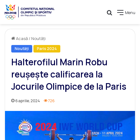
Caută
Menu
Acasă
/
Noutăți
Noutăți
Paris 2024
Halterofilul Marin Robu
reușește calificarea la
Jocurile Olimpice de la Paris
6 aprilie, 2024
726