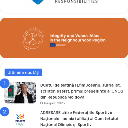
m
c
p
a
i
t
c
l
e
a
d
t
e
u
l
r
a
n
P
e
a
u
r
l
i
Ultimele noutăți
i
s
n
t
Duetul de platină | Efim Josanu, Jurnalist,
e
scriitor, eseist, primul președinte al CNOS
r
din Republica Moldova
n
1 august, 2026
a
ADRESARE către Federațiile Sportive
ț
Naționale, membri afiliați ai Comitetului
i
Național Olimpic și Sportiv
o