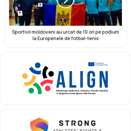
e
t
n
i
i
v
v
i
o
i
r
m
Sportivii moldoveni au urcat de 10 ori pe podium
e
o
la Europenele de fotbal-tenis
v
l
o
d
l
o
u
v
a
e
l
n
a
i
E
a
u
u
r
u
o
r
p
c
e
a
n
t
e
d