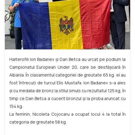
Halterofili Ion Badanev și Dan Betca au urcat pe podium la
Campionatul European Under 20, care se desfășoară în
Albania. În clasamentul categoriei de greutate 65 kg, ei au
fost întrecuți de turcul Elis Mustafa. Ion Badanev s-a ales
și cu medalia de bronz la stilul smuls cu rezultatul 125 kg, în
timp ce Dan Betca a cucerit bronzul și la proba aruncat cu
154 kg.
La feminin, Nicoleta Cojocaru a ocupat locul 4 la total în
categoria de greutate 58 kg.