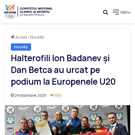
Caută
Menu
Acasă
/
Noutăți
Noutăți
Halterofili Ion Badanev și
Dan Betca au urcat pe
podium la Europenele U20
29 octombrie, 2025
659