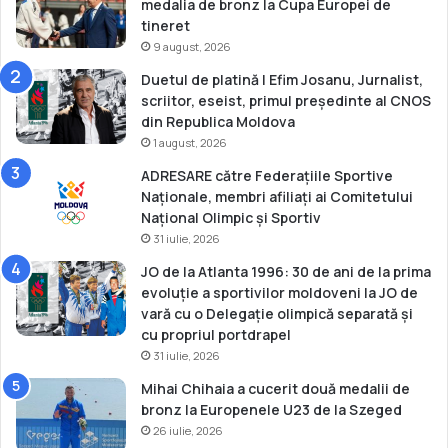
a
medalia de bronz la Cupa Europei de
u
tineret
r
9 august, 2026
m
Duetul de platină | Efim Josanu, Jurnalist,
ă
scriitor, eseist, primul președinte al CNOS
t
din Republica Moldova
o
1 august, 2026
a
r
ADRESARE către Federațiile Sportive
e
Naționale, membri afiliați ai Comitetului
l
Național Olimpic și Sportiv
e
31 iulie, 2026
d
JO de la Atlanta 1996: 30 de ani de la prima
o
evoluție a sportivilor moldoveni la JO de
u
vară cu o Delegație olimpică separată și
ă
cu propriul portdrapel
o
31 iulie, 2026
l
i
Mihai Chihaia a cucerit două medalii de
m
bronz la Europenele U23 de la Szeged
p
26 iulie, 2026
i