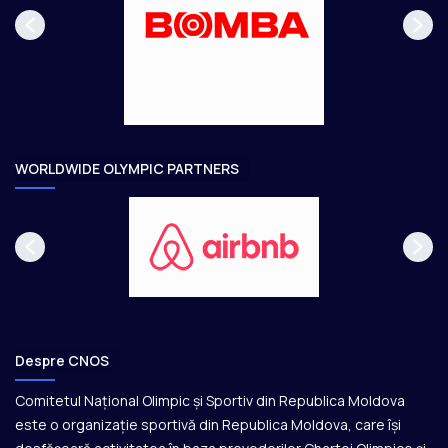
a
ă
g
t
e
o
a
r
e
WORLDWIDE OLYMPIC PARTNERS
Despre CNOS
Comitetul Național Olimpic și Sportiv din Republica Moldova
este o organizație sportivă din Republica Moldova, care își