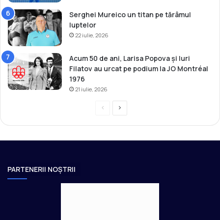
a
Serghei Mureico un titan pe tărâmul
d
luptelor
e
22 iulie, 2026
Acum 50 de ani, Larisa Popova și Iuri
Filatov au urcat pe podium la JO Montréal
1976
21 iulie, 2026
P
P
r
a
e
g
v
i
i
n
PARTENERII NOȘTRII
o
a
u
u
s
r
p
m