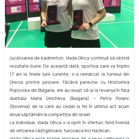
Jucătoarea de badminton, Vlada Gînca continuă să obțină
rezultate bune. De această dată, sportiva care va împlini
17 ani la finele lunii curente, s-a remarcat la turneul din
Grecia printre junioare. Făcând pereche cu Hristomira
Popovska din Bulgaria, ele au reușit să-și ia revanșa în fața
duetului Maria Delcheva (Bulgaria) – Petra Polanc
(Slovenia) de la care au cedat la fel în ultimul act acum
două săptâmâni la competiția din Israel.
La individual, Vlada Gînca s-a oprit în sferturi, fiind învinsă
de viitoarea câștigătoare, turcoaica Inci Nazlican.
Vlada Gînca este foarte aproape de a reuși calificarea la