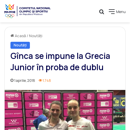
Caută
Menu
Acasă
/
Noutăți
Noutăți
Gînca se impune la Grecia
Junior în proba de dublu
1 aprilie, 2018
1.748