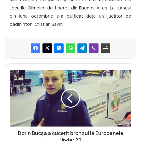
Jocurile Olimpice de tineret din Buenos Aires. La turneul
din luna octombrie s-a calificat deja un jucător de
badminton, Cristian Savin.
D
o
r
i
n
B
u
c
ș
a
Dorin Bucșa a cucerit bronzul la Europenele
a
Under 22